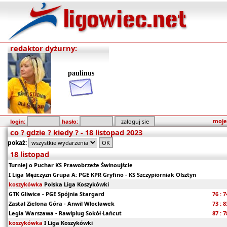
redaktor dyżurny:
paulinus
moje
login:
hasło:
co ? gdzie ? kiedy ? - 18 listopad 2023
pokaż:
18 listopad
Turniej o Puchar KS Prawobrzeże Świnoujście
I Liga Mężczyzn Grupa A: PGE KPR Gryfino - KS Szczypiorniak Olsztyn
koszykówka
Polska Liga Koszykówki
GTK Gliwice - PGE Spójnia Stargard
76 : 7
Zastal Zielona Góra - Anwil Włocławek
73 : 8
Legia Warszawa - Rawlplug Sokół Łańcut
87 : 7
koszykówka
I Liga Koszykówki