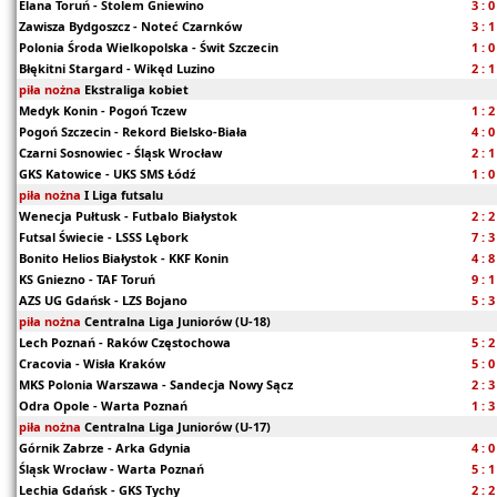
Elana Toruń - Stolem Gniewino
3 : 0
Zawisza Bydgoszcz - Noteć Czarnków
3 : 1
Polonia Środa Wielkopolska - Świt Szczecin
1 : 0
Błękitni Stargard - Wikęd Luzino
2 : 1
piła nożna
Ekstraliga kobiet
Medyk Konin - Pogoń Tczew
1 : 2
Pogoń Szczecin - Rekord Bielsko-Biała
4 : 0
Czarni Sosnowiec - Śląsk Wrocław
2 : 1
GKS Katowice - UKS SMS Łódź
1 : 0
piła nożna
I Liga futsalu
Wenecja Pułtusk - Futbalo Białystok
2 : 2
Futsal Świecie - LSSS Lębork
7 : 3
Bonito Helios Białystok - KKF Konin
4 : 8
KS Gniezno - TAF Toruń
9 : 1
AZS UG Gdańsk - LZS Bojano
5 : 3
piła nożna
Centralna Liga Juniorów (U-18)
Lech Poznań - Raków Częstochowa
5 : 2
Cracovia - Wisła Kraków
5 : 0
MKS Polonia Warszawa - Sandecja Nowy Sącz
2 : 3
Odra Opole - Warta Poznań
1 : 3
piła nożna
Centralna Liga Juniorów (U-17)
Górnik Zabrze - Arka Gdynia
4 : 0
Śląsk Wrocław - Warta Poznań
5 : 1
Lechia Gdańsk - GKS Tychy
2 : 2