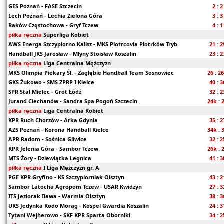
GES Poznań - FASE Szczecin
2 : 2
Lech Poznań - Lechia Zielona Góra
3 : 3
Raków Częstochowa - Gryf Tczew
4 : 1
piłka ręczna
Superliga Kobiet
AWS Energa Szczypiorno Kalisz - MKS Piotrcovia Piotrków Tryb.
21 : 2
Handball JKS Jarosław - Młyny Stoisław Koszalin
23 : 2
piłka ręczna
Liga Centralna Mężczyzn
MKS Olimpia Piekary Śl. - Zagłębie Handball Team Sosnowiec
26 : 2
GKS Żukowo - SMS ZPRP I Kielce
40 : 3
SPR Stal Mielec - Grot Łódź
32 : 2
Jurand Ciechanów - Sandra Spa Pogoń Szczecin
24k : 
piłka ręczna
Liga Centralna Kobiet
KPR Ruch Chorzów - Arka Gdynia
35 : 2
AZS Poznań - Korona Handball Kielce
34k : 
APR Radom - Sośnica Gliwice
32 : 2
KPR Jelenia Góra - Sambor Tczew
26k : 
MTS Żory - Dziewiątka Legnica
41 : 3
piłka ręczna
I Liga Mężczyzn gr. A
PGE KPR Gryfino - KS Szczypiorniak Olsztyn
43 : 2
Sambor Latocha Agropom Tczew - USAR Kwidzyn
27 : 3
ITS Jeziorak Iława - Warmia Olsztyn
38 : 3
UKS Jedynka Kodo Morąg - Kospel Gwardia Koszalin
24 : 3
Tytani Wejherowo - SKF KPR Sparta Oborniki
34 : 2