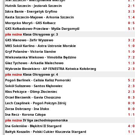
Hutnik Szczecin - Jeziorak Szczecin
2 : 1
Iskra Banie - Energetyk Gryfino
3 : 3
Kasta Szczecin-Majowe - Arkonia Szczecin
1 : 4
Morzycko Moryń - GKS Kołbacz
0 : 5
GKS Kołbaskowo-Przecław - Myśla Dargomyśl
5 : 1
piła nożna
Klasa Okręgowa gr. 3
GKS Manowo - Zefir Wyszewo
3 : 2
MKS Sokół Karlino - Astra Ustronie Morskie
1 : 0
Gryf Polanów - Victoria Sianów
1 : 0
Wiekowianka Wiekowo - Vimobilia Będzino
7 : 2
Głaz Tychowo - Arkadia Malechowo
1 : 3
Wybrzeże Biesiekierz - AP FENESTRA Kotwica Kołobrzeg
2 : 3
piła nożna
Klasa Okręgowa gr. 4
Pogoń Barlinek - Calisia Kalisz Pomorski
5 : 2
Sokół Suliszewo - Santos Kłębowiec
2 : 3
Kłos Pełczyce - Olimp Złocieniec
2 : 3
Orzeł Bierzwnik - Gavia Choszczno
0 : 3
Lech Czaplinek - Pogoń Połczyn Zdrój
0 : 0
Zorza Dobrzany - Ina Ińsko
0 : 0
Ina Recz - Korona Człopa
1 : 1
piła nożna
IV liga zachodniopomorska
Ina Goleniów - Błękitni II Stargard
4 : 0
Bałtyk Koszalin - Polski Cukier Kluczevia Stargard
1 : 1