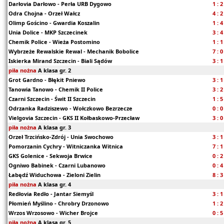
Darłovia Darłowo - Perła URB Dygowo
1 : 2
Odra Chojna - Orzeł Wałcz
4 : 2
Olimp Gościno - Gwardia Koszalin
1 : 4
Unia Dolice - MKP Szczecinek
3 : 4
Chemik Police - Wieża Postomino
1 : 1
Wybrzeże Rewalskie Rewal - Mechanik Bobolice
7 : 0
Iskierka Mirand Szczecin - Biali Sądów
3 : 1
piła nożna
A klasa gr. 2
Grot Gardno - Błękit Pniewo
3 : 1
Tanowia Tanowo - Chemik II Police
3 : 2
Czarni Szczecin - Świt II Szczecin
1 : 5
Odrzanka Radziszewo - Wołczkowo Bezrzecze
0 : 0
Vielgovia Szczecin - GKS II Kołbaskowo-Przecław
3 : 0
piła nożna
A klasa gr. 3
Orzeł Trzcińsko-Zdrój - Unia Swochowo
3 : 1
Pomorzanin Cychry - Witniczanka Witnica
7 : 1
GKS Golenice - Sekwoja Brwice
0 : 2
Ogniwo Babinek - Czarni Lubanowo
0 : 4
Łabędź Widuchowa - Zieloni Zielin
8 : 3
piła nożna
A klasa gr. 4
Redłovia Redło - Jantar Siemyśl
3 : 1
Płomień Myślino - Chrobry Drzonowo
1 : 2
Wrzos Wrzosowo - Wicher Brojce
0 : 5
piła nożna
A klasa gr. 5