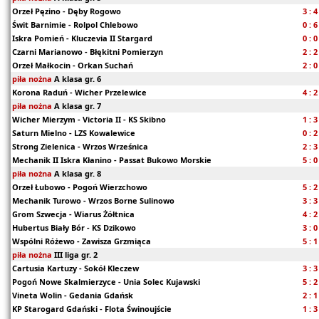
Orzeł Pęzino - Dęby Rogowo
3 : 4
Świt Barnimie - Rolpol Chlebowo
0 : 6
Iskra Pomień - Kluczevia II Stargard
0 : 0
Czarni Marianowo - Błękitni Pomierzyn
2 : 2
Orzeł Małkocin - Orkan Suchań
2 : 0
piła nożna
A klasa gr. 6
Korona Raduń - Wicher Przelewice
4 : 2
piła nożna
A klasa gr. 7
Wicher Mierzym - Victoria II - KS Skibno
1 : 3
Saturn Mielno - LZS Kowalewice
0 : 2
Strong Zielenica - Wrzos Wrześnica
2 : 3
Mechanik II Iskra Kłanino - Passat Bukowo Morskie
5 : 0
piła nożna
A klasa gr. 8
Orzeł Łubowo - Pogoń Wierzchowo
5 : 2
Mechanik Turowo - Wrzos Borne Sulinowo
3 : 3
Grom Szwecja - Wiarus Żółtnica
4 : 2
Hubertus Biały Bór - KS Dzikowo
3 : 0
Wspólni Różewo - Zawisza Grzmiąca
5 : 1
piła nożna
III liga gr. 2
Cartusia Kartuzy - Sokół Kleczew
3 : 3
Pogoń Nowe Skalmierzyce - Unia Solec Kujawski
5 : 2
Vineta Wolin - Gedania Gdańsk
2 : 1
KP Starogard Gdański - Flota Świnoujście
1 : 3