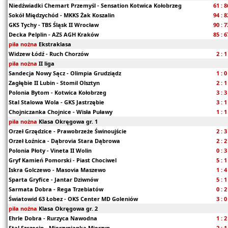
Niedźwiadki Chemart Przemyśl - Sensation Kotwica Kołobrzeg
61 : 8
Sokół Międzychód - MKKS Żak Koszalin
94 : 8
GKS Tychy - TBS Śląsk II Wrocław
90 : 7
Decka Pelplin - AZS AGH Kraków
85 : 6
piła nożna
Ekstraklasa
Widzew Łódź - Ruch Chorzów
2 : 1
piła nożna
II liga
Sandecja Nowy Sącz - Olimpia Grudziądz
1 : 0
Zagłębie II Lubin - Stomil Olsztyn
2 : 1
Polonia Bytom - Kotwica Kołobrzeg
3 : 3
Stal Stalowa Wola - GKS Jastrzębie
3 : 1
Chojniczanka Chojnice - Wisła Puławy
1 : 1
piła nożna
Klasa Okręgowa gr. 1
Orzeł Grzędzice - Prawobrzeże Świnoujście
2 : 3
Orzeł Łoźnica - Dąbrovia Stara Dąbrowa
2 : 2
Polonia Płoty - Vineta II Wolin
0 : 3
Gryf Kamień Pomorski - Piast Chociwel
5 : 1
Iskra Golczewo - Masovia Maszewo
1 : 4
Sparta Gryfice - Jantar Dziwnów
5 : 1
Sarmata Dobra - Rega Trzebiatów
0 : 2
Światowid 63 Łobez - OKS Center MD Goleniów
3 : 0
piła nożna
Klasa Okręgowa gr. 2
Ehrle Dobra - Rurzyca Nawodna
1 : 2
Stal Szczecin - Mierzynianka Mierzyn
2 : 1