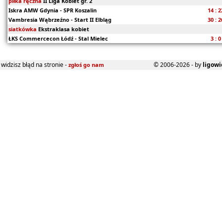
piłka ręczna
II Liga Kobiet gr. 2
Iskra AMW Gdynia - SPR Koszalin
14 : 2
Vambresia Wąbrzeźno - Start II Elbląg
30 : 2
siatkówka
Ekstraklasa kobiet
ŁKS Commercecon Łódź - Stal Mielec
3 : 0
widzisz błąd na stronie -
© 2006-2026 - by
ligowi
zgłoś go nam