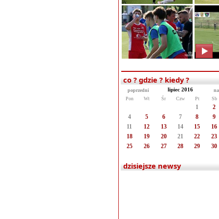
co ? gdzie ? kiedy ?
lipiec 2016
poprzedni
na
Pon
Wt
Śr
Czw
Pt
Sb
1
2
4
5
6
7
8
9
11
12
13
14
15
16
18
19
20
21
22
23
25
26
27
28
29
30
dzisiejsze newsy