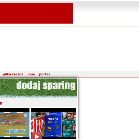
piłka ręczna
inne
portal
a