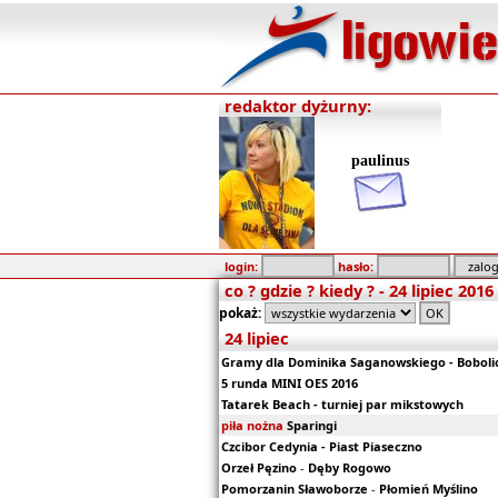
redaktor dyżurny:
paulinus
login:
hasło:
co ? gdzie ? kiedy ? - 24 lipiec 2016
pokaż:
24 lipiec
Gramy dla Dominika Saganowskiego - Boboli
5 runda MINI OES 2016
Tatarek Beach - turniej par mikstowych
piła nożna
Sparingi
Czcibor Cedynia - Piast Piaseczno
Orzeł Pęzino
-
Dęby Rogowo
Pomorzanin Sławoborze
-
Płomień Myślino