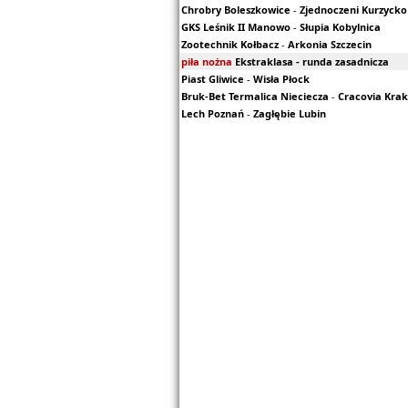
Chrobry Boleszkowice
-
Zjednoczeni Kurzycko
GKS Leśnik II Manowo
-
Słupia Kobylnica
Zootechnik Kołbacz
-
Arkonia Szczecin
piła nożna
Ekstraklasa - runda zasadnicza
Piast Gliwice
-
Wisła Płock
Bruk-Bet Termalica Nieciecza
-
Cracovia Kra
Lech Poznań
-
Zagłębie Lubin