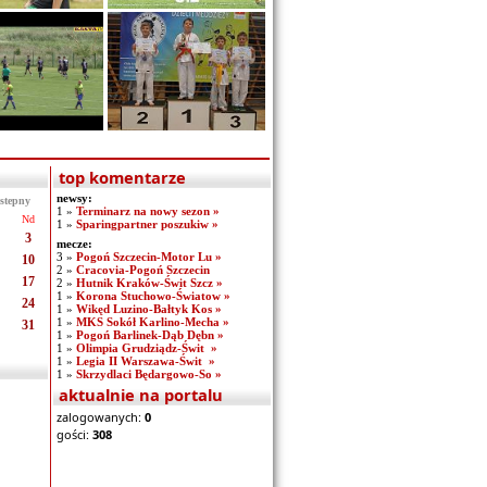
top komentarze
newsy:
stepny
1 »
Terminarz na nowy sezon »
Nd
1 »
Sparingpartner poszukiw »
3
mecze:
3 »
Pogoń Szczecin-Motor Lu »
10
2 »
Cracovia-Pogoń Szczecin
17
2 »
Hutnik Kraków-Świt Szcz »
1 »
Korona Stuchowo-Światow »
24
1 »
Wikęd Luzino-Bałtyk Kos »
1 »
MKS Sokół Karlino-Mecha »
31
1 »
Pogoń Barlinek-Dąb Dębn »
1 »
Olimpia Grudziądz-Świt »
1 »
Legia II Warszawa-Świt »
1 »
Skrzydlaci Będargowo-So »
aktualnie na portalu
zalogowanych:
0
gości:
308