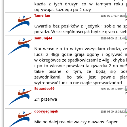
kazda z tych druzyn co w tamtym roku p
ogrywajac kazdego po 2 razy
Tamerlan
2026-05-07 07:42:58
Gwardia bez posiłków z "jedynki" sobie na s
poradzi. W szczególności jak będzie grała u sieb
samuraj44
2026-05-09 13:18:48
Noi własnie o to w tym wszystkim chodzi, ż
ludzi z 4ligi gdzie graja ogony i ogrywać 
w okregówce ze spadkowiczami z 4ligi, chyba 
i po to własnie powstała ta gwardia 2 no nie
takie pisane o tym, że będą się posi
zawodnikami, bo taki jest pewnie pla
wytrenować ludzi a nie ciągle sprowadzać xd
Eduardoo69
2026-05-09 17:03:41
2:1 przerwa
dobryjegrajek
2026-05-09 19:35:32
Mielno dalej realnie walczy o awans. Super.