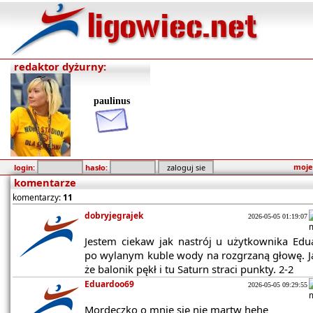
redaktor dyżurny:
paulinus
moje
login:
hasło:
komentarze
komentarzy:
11
dobryjegrajek
2026-05-05 01:19:07
Jestem ciekaw jak nastrój u użytkownika Ed
po wylanym kuble wody na rozgrzaną głowę. J
że balonik pękł i tu Saturn straci punkty. 2-2
Eduardoo69
2026-05-05 09:29:55
Mordeczko o mnie się nie martw hehe