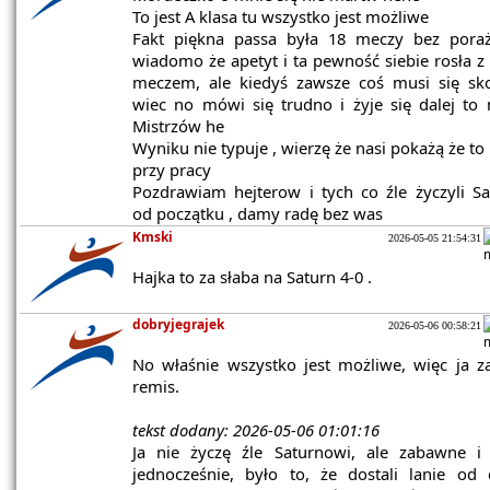
To jest A klasa tu wszystko jest możliwe
Fakt piękna passa była 18 meczy bez poraż
wiadomo że apetyt i ta pewność siebie rosła 
meczem, ale kiedyś zawsze coś musi się sko
wiec no mówi się trudno i żyje się dalej to 
Mistrzów he
Wyniku nie typuje , wierzę że nasi pokażą że to 
przy pracy
Pozdrawiam hejterow i tych co źle życzyli S
od początku , damy radę bez was
Kmski
2026-05-05 21:54:31
Hajka to za słaba na Saturn 4-0 .
dobryjegrajek
2026-05-06 00:58:21
No właśnie wszystko jest możliwe, więc ja 
remis.
tekst dodany: 2026-05-06 01:01:16
Ja nie życzę źle Saturnowi, ale zabawne i 
jednocześnie, było to, że dostali lanie od