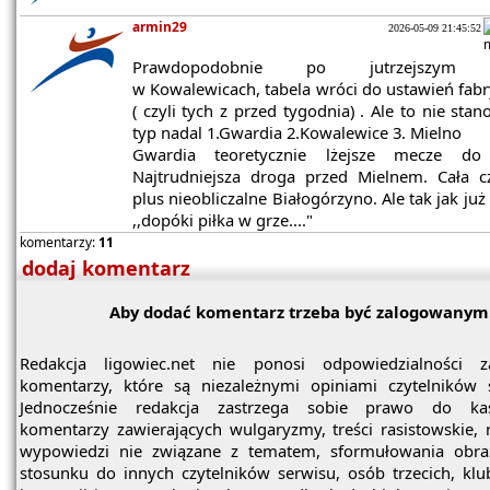
armin29
2026-05-09 21:45:52
Prawdopodobnie po jutrzejszym 
w Kowalewicach, tabela wróci do ustawień fab
( czyli tych z przed tygodnia) . Ale to nie stan
typ nadal 1.Gwardia 2.Kowalewice 3. Mielno
Gwardia teoretycznie lżejsze mecze do
Najtrudniejsza droga przed Mielnem. Cała c
plus nieobliczalne Białogórzyno. Ale tak jak już
,,dopóki piłka w grze...."
komentarzy:
11
dodaj komentarz
Aby dodać komentarz trzeba być zalogowanym
Redakcja ligowiec.net nie ponosi odpowiedzialności z
komentarzy, które są niezależnymi opiniami czytelników 
Jednocześnie redakcja zastrzega sobie prawo do ka
komentarzy zawierających wulgaryzmy, treści rasistowskie, 
wypowiedzi nie związane z tematem, sformułowania obra
stosunku do innych czytelników serwisu, osób trzecich, kl