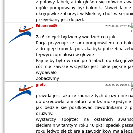
z połowy tabeli, a tak głośno się mówi o awa
ogóle pompowany był balonik. Nawet fajnie 
okręgówkę zobaczyć w Mielnie, choć w sezoni
przeyebany jest dojazd.
Eduardoo69
2026-05-06 07:47:45
Za 6 kolejek będziemy wiedzieć co i jak
Racja przyznaje że sam pompowalem ten balon
z drugiej strony tą porażka była potrzebna żeb
tej wyrozumiałości w głowie
Fajnie by było wrócić po 5 latach do okręgówk
cóż nie zawsze wszystko jest takie piękne ja
wydawało
Zobaczymy
grotb
2026-05-06 10:50:31
prawda jest taka ze zadna z tych druzyn nie na
do okregowki. ani saturn ani lzs moze jedynie
jak bedzie sie posilkowac zawodnikami z pi
druzyny.
wystarczy spojrzec na ostatnich awans
sieciemin w tamtym roku 10 pkt i spadek pass
roku ledwo sie zbiera a zawodnikow maja leps