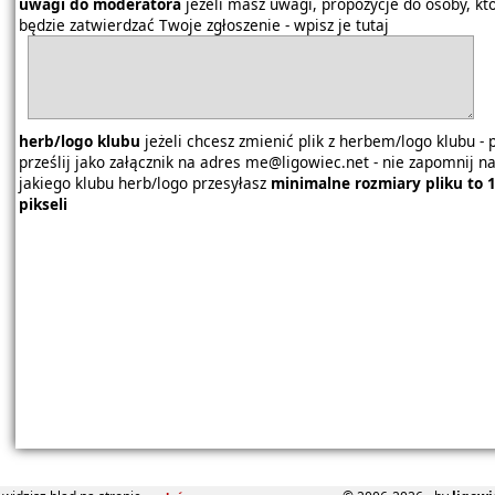
uwagi do moderatora
jeżeli masz uwagi, propozycje do osoby, kt
będzie zatwierdzać Twoje zgłoszenie - wpisz je tutaj
herb/logo klubu
jeżeli chcesz zmienić plik z herbem/logo klubu - p
prześlij jako załącznik na adres me@ligowiec.net - nie zapomnij n
jakiego klubu herb/logo przesyłasz
minimalne rozmiary pliku to 
pikseli