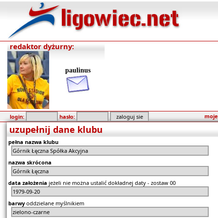
redaktor dyżurny:
paulinus
moje
login:
hasło:
uzupełnij dane klubu
pełna nazwa klubu
nazwa skrócona
data założenia
jeżeli nie można ustalić dokładnej daty - zostaw 00
barwy
oddzielane myślnikiem