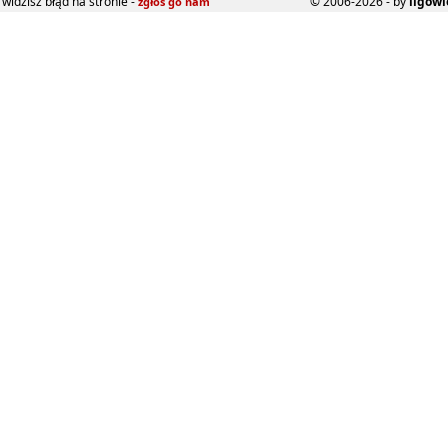
widzisz błąd na stronie -
© 2006-2026 - by
ligowi
zgłoś go nam