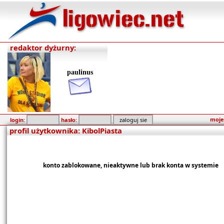
redaktor dyżurny:
paulinus
moje
login:
hasło:
profil użytkownika: KibolPiasta
konto zablokowane, nieaktywne lub brak konta w systemie