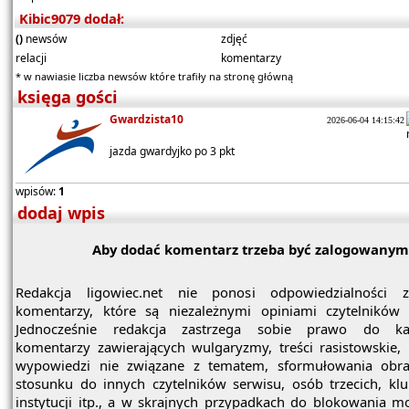
Kibic9079 dodał:
()
newsów
zdjęć
relacji
komentarzy
* w nawiasie liczba newsów które trafiły na stronę główną
księga gości
Gwardzista10
2026-06-04 14:15:42
jazda gwardyjko po 3 pkt
wpisów:
1
dodaj wpis
Aby dodać komentarz trzeba być zalogowanym
Redakcja ligowiec.net nie ponosi odpowiedzialności z
komentarzy, które są niezależnymi opiniami czytelników 
Jednocześnie redakcja zastrzega sobie prawo do ka
komentarzy zawierających wulgaryzmy, treści rasistowskie, 
wypowiedzi nie związane z tematem, sformułowania obr
stosunku do innych czytelników serwisu, osób trzecich, kl
instytucji itp., a w skrajnych przypadkach do blokowania mo