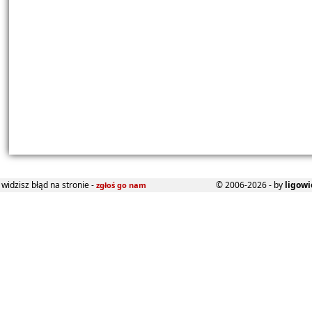
widzisz błąd na stronie -
© 2006-2026 - by
ligowi
zgłoś go nam