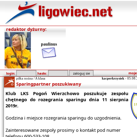
redaktor dyżurny:
paulinus
moje
login:
hasło:
piłka nożna / A klasa
kacperkrzysiek
-
05.08.
Sparingpartner poszukiwany
Klub LKS Pogoń Wierzchowo poszukuje zespołu
chętnego do rozegrania sparingu dnia 11 sierpnia
2019r.
Godzina i miejsce rozegrania sparingu do uzgodnienia.
Zainteresowane zespoły prosimy o kontakt pod numer
telefonu 600-533-108