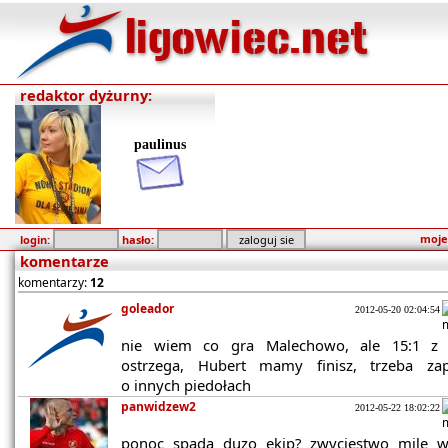
redaktor dyżurny:
paulinus
moje
login:
hasło:
komentarze
komentarzy:
12
goleador
2012-05-20 02:04:54
nie wiem co gra Malechowo, ale 15:1 z
ostrzega, Hubert mamy finisz, trzeba za
o innych piedołach
panwidzew2
2012-05-22 18:02:22
ponoc spada duzo ekip? zwyciestwo mile wi