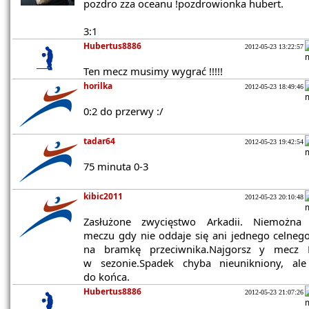
pozdro zza oceanu !pozdrowionka hubert.
3:1
Hubertus8886
2012-05-23 13:22:57
Ten mecz musimy wygrać !!!!!
horilka
2012-05-23 18:49:46
0:2 do przerwy :/
tadar64
2012-05-23 19:42:54
75 minuta 0-3
kibic2011
2012-05-23 20:10:48
Zasłużone zwycięstwo Arkadii. Niemożna
meczu gdy nie oddaje się ani jednego celnego
na bramkę przeciwnika.Najgorsz y mecz 
w sezonie.Spadek chyba nieunikniony, al
do końca.
Hubertus8886
2012-05-23 21:07:26