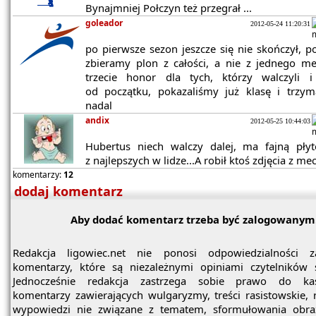
Bynajmniej Połczyn też przegrał ...
goleador
2012-05-24 11:20:31
po pierwsze sezon jeszcze się nie skończył, p
zbieramy plon z całości, a nie z jednego m
trzecie honor dla tych, którzy walczyli i
od początku, pokazaliśmy już klasę i trzym
nadal
andix
2012-05-25 10:44:03
Hubertus niech walczy dalej, ma fajną płyt
z najlepszych w lidze...A robił ktoś zdjęcia z me
komentarzy:
12
dodaj komentarz
Aby dodać komentarz trzeba być zalogowanym
Redakcja ligowiec.net nie ponosi odpowiedzialności z
komentarzy, które są niezależnymi opiniami czytelników 
Jednocześnie redakcja zastrzega sobie prawo do ka
komentarzy zawierających wulgaryzmy, treści rasistowskie, 
wypowiedzi nie związane z tematem, sformułowania obra