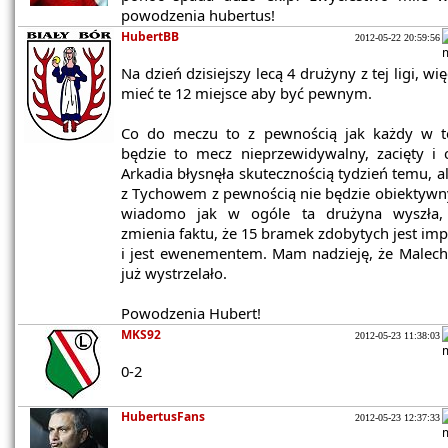
powodzenia hubertus!
HubertBB
2012-05-22 20:59:56
Na dzień dzisiejszy lecą 4 drużyny z tej ligi, wi
mieć te 12 miejsce aby być pewnym.
Co do meczu to z pewnością jak każdy w tej
będzie to mecz nieprzewidywalny, zacięty i 
Arkadia błysnęła skutecznością tydzień temu, a
z Tychowem z pewnością nie będzie obiektywn
wiadomo jak w ogóle ta drużyna wyszła,
zmienia faktu, że 15 bramek zdobytych jest im
i jest ewenementem. Mam nadzieję, że Malec
już wystrzelało.
Powodzenia Hubert!
MKS92
2012-05-23 11:38:03
0-2
HubertusFans
2012-05-23 12:37:33