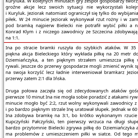
Kuryluka. W kolejnych minutach gry zespół gospodarzy tworzy
groźne akcje lecz swoich sytuacji nie wykorzystali kolej
i Kuryluk. Jeziorak natomiast ograniczył się tylko do wybijani
piłek. W 24 minucie Jeziorak wykonywał rzut rożny i w zam
pod bramką najpierw Bielecki nie potrafił wybić piłki a n
Konrad Klym i z niczego zawodnicy ze Szczecina zdobywaj
na 1:1.
Ina po stracie bramki ruszyła do szybkich ataków. W 35
piękna akcja Bieleckiego który wykłada piłkę na 20 metr 
Dziemiańczyka, a ten pięknym strzałem umieszcza piłkę 
rywali. Jeszcze do przerwy gospodarze mogli zmienić wynik s
na swoja korzyść lecz ładnie interweniował bramkarz Jezio
przerwy zatem 2:1 dla Ińska.
Druga połowa zaczęła się od zdecydowanych ataków gośc
pierwsze 10 minut Ina nie mogła sobie poradzić z atakami ryw
minucie mogło być 2:2, rzut wolny wykonywali zawodnicy z
i po bardzo pięknym strzale Inę uratował słupek. Jednak w 60
Ina zdobywa bramkę na 3:1, bo krótko wykonanym rzuci
Kupczyński Pałczyński, ten pierwszy wrzuca na długi słup
bardzo przytomnie Bielecki zgrywa piłkę do Dziemiańczyka a
ma problemów z umieszczeniem piłki w siatce. Od tego