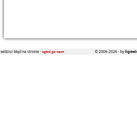
widzisz błąd na stronie -
© 2006-2026 - by
ligowi
zgłoś go nam