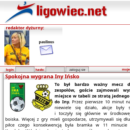
redaktor dyżurny:
paulinus
moje
login:
hasło:
Spokojna wygrana Iny Ińsko
To był bardzo ważny mecz d
zespołów, goście zajmowali wy
miejsce w tabeli ze stratą jedneg
do Iny.
Przez pierwsze 10 minut n
niewiele się działo, akcje były 
i toczyły się głównie w środkowej
boiska. Więcej z gry mieli gospodarze, utrzymywali się dłu
piłce czego konsekwencją była bramka w 11 minucie 