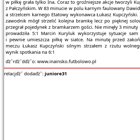
w piłkę grała tylko Ina. Coraz to groźniejsze akcje tworzyli K
z Pałczyńskim. W 83 minucie w polu karnym faulowany Dawid 
a strzelcem karnego Etatowy wykonawca Łukasz Kupczyński.
zawodnik mógł strzelić kolejna bramkę lecz po pięknej solow
przegrał pojedynek z bramkarzem gości. Nie minęły 3 minuty a
prowadziła 5:1 Marcin Kuryluk wykorzystuje sytuacje sa
i pewnie umieszcza piłkę w siatce. Na minutę przed zako
meczu Łukasz Kupczyński silnym strzałem z rzutu wolneg
wynik spotkania na 6:1
ďż˝rďż˝dďż˝o: www.inainsko.futbolowo.pl
relacjďż˝ dodaďż˝:
juniore31