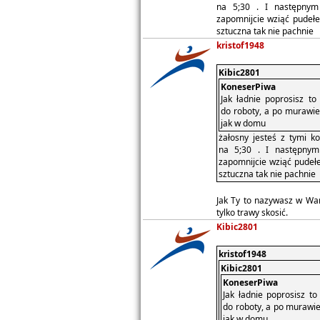
na 5;30 . I następnym
zapomnijcie wziąć pudeł
sztuczna tak nie pachnie
kristof1948
Kibic2801
KoneserPiwa
Jak ładnie poprosisz t
do roboty, a po murawie
jak w domu
żałosny jesteś z tymi k
na 5;30 . I następnym
zapomnijcie wziąć pudeł
sztuczna tak nie pachnie
Jak Ty to nazywasz w War
tylko trawy skosić.
Kibic2801
kristof1948
Kibic2801
KoneserPiwa
Jak ładnie poprosisz t
do roboty, a po murawie
jak w domu