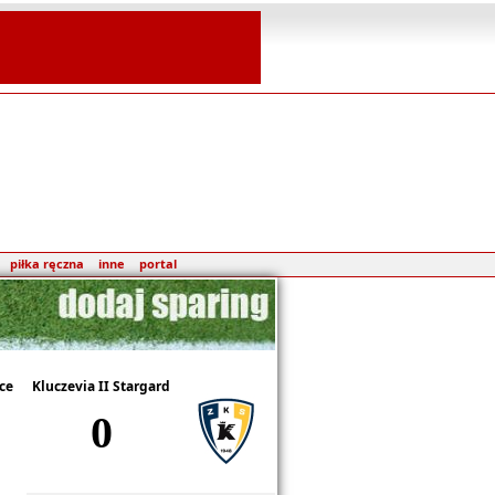
piłka ręczna
inne
portal
ce
Kluczevia II Stargard
0