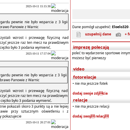
2025-10-11 15:15:30
gardu pewnie nie było wsparcia z 3 ligii
 brawo Panowie z Warnic
Dane pomógł uzupełnić:
Eloelo320
uzupełnij dane
+ f
zystali wzrost i przewagę fizyczną nad
czyć jeszcze raz ten mecz na prawdziwym
imprezę polecają
 ciężko było 3 podania wymienić.
poleć to wydarzenie sportowe inny
2025-10-11 17:57:04
możesz być pierwszy
video
gardu pewnie nie było wsparcia z 3 ligii
fotorelacje
e brawo Panowie z Warnic
• nie ma jeszcze fotek
zystali wzrost i przewagę fizyczną nad
dodaj swoje zdjcia
czyć jeszcze raz ten mecz na prawdziwym
relacje
 ciężko było 3 podania wymienić.
nie pokazali skoro 3 punkty są a nie lepiej
• nie ma jeszcze relacji
awie przy sztucznym oświetleniu i z
dy pokazujecie
dodaj swoj relacj
2025-10-11 20:27:01