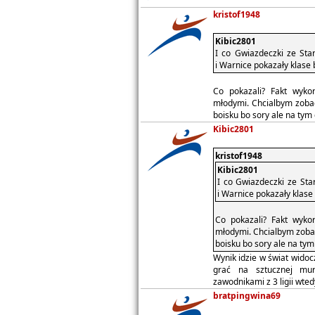
kristof1948
Kibic2801
I co Gwiazdeczki ze Star
i Warnice pokazały klase
Co pokazali? Fakt wykor
młodymi. Chcialbym zoba
boisku bo sory ale na tym
Kibic2801
kristof1948
Kibic2801
I co Gwiazdeczki ze Star
i Warnice pokazały klas
Co pokazali? Fakt wykor
młodymi. Chcialbym zoba
boisku bo sory ale na tym
Wynik idzie w świat widocz
grać na sztucznej mur
zawodnikami z 3 ligii wte
bratpingwina69