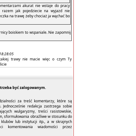
komentarzami akurat nie wstaje do pracy
 razem jak pojedziecie na wyjazd nie
eczka na trawę żeby chociaż ja wąchać bo
nicy boiskiem to wspaniale. Nie zapomnij
18:28:05
akiej trawy nie macie więc o czym Ty
icie
trzeba być zalogowanym.
dzialności za treść komentarzy, które są
u. Jednocześnie redakcja zastrzega sobie
ących wulgaryzmy, treści rasistowskie,
m, sformułowania obraźliwe w stosunku do
 klubów lub instytucji itp., a w skrajnych
ści komentowania wiadomości przez