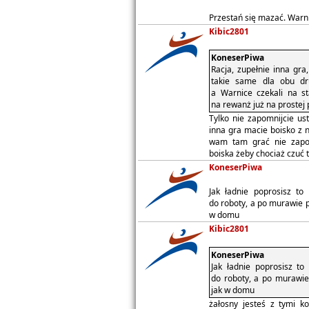
Przestań się mazać. Warni
Kibic2801
KoneserPiwa
Racja, zupełnie inna gra
takie same dla obu dru
a Warnice czekali na s
na rewanż już na prostej p
Tylko nie zapomnijcie ust
inna gra macie boisko z
wam tam grać nie zapom
boiska żeby chociaż czuć 
KoneserPiwa
Jak ładnie poprosisz to
do roboty, a po murawie p
w domu
Kibic2801
KoneserPiwa
Jak ładnie poprosisz to
do roboty, a po murawie
jak w domu
żałosny jesteś z tymi k