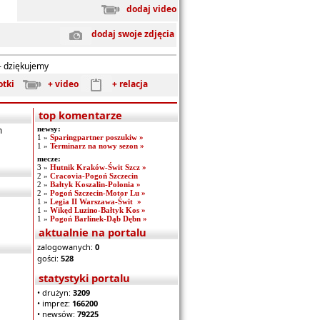
dodaj video
dodaj swoje zdjęcia
- dziękujemy
otki
+ video
+ relacja
top komentarze
m
newsy:
1 »
Sparingpartner poszukiw »
1 »
Terminarz na nowy sezon »
mecze:
3 »
Hutnik Kraków-Świt Szcz »
2 »
Cracovia-Pogoń Szczecin
2 »
Bałtyk Koszalin-Polonia »
2 »
Pogoń Szczecin-Motor Lu »
1 »
Legia II Warszawa-Świt »
1 »
Wikęd Luzino-Bałtyk Kos »
1 »
Pogoń Barlinek-Dąb Dębn »
aktualnie na portalu
zalogowanych:
0
gości:
528
statystyki portalu
• drużyn:
3209
• imprez:
166200
• newsów:
79225