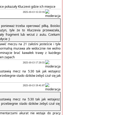
ce pokazały Kluczevii gdzie ich miejsce
2025-10-13 15:53:16
, ponieważ trzeba operować piłką. Boisko
żyn, tyle że to Kluczevia przeważała,
tały fragment lub wrzut z autu. Czekam
łycie ;)
awić meczu na 21 żałośni jesteście i tyle
 normalną murawa ale widocznie nie wolno
inajcie brać kawałek trawy z każdego
ten zapach
2025-10-13 17:20:55
 ustawią mecz na 5:30 tak jak wstajesz
rzebiegnie stado dzików żebyś czuł się jak
2025-10-13 19:41:07
 ustawią mecz na 5:30 tak jak wstajesz
 przebiegnie stado dzików żebyś czuł się
omentarzami akurat nie wstaje do pracy