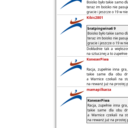
Boisko było takie samo dl
teraz im boisko nie pasuj
gracie i jeszcze o 19 w nie
Kibic2801
bratpingwina6 9
Boisko było takie samo dl
teraz im boisko nie pasu
gracie i jeszcze o 19 w ni
Dokładnie tak a większo
na sztucznej a to zupełnie
KoneserPiwa
Racja, zupełnie inna gra
takie same dla obu dru
a Warnice czekali na s
na rewanż już na prostej pł
mamapilkarza
KoneserPiwa
Racja, zupełnie inna gra
takie same dla obu dru
a Warnice czekali na s
na rewanż już na prostej p