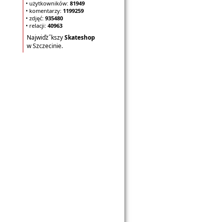
• użytkowników:
81949
• komentarzy:
1199259
• zdjęć:
935480
• relacji:
40963
Najwiďż˝kszy
Skateshop
w Szczecinie.