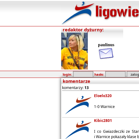
redaktor dyżurny:
paulinus
login:
hasło:
komentarze
komentarzy:
13
Eloelo320
1-0 Warnice
Kibic2801
I co Gwiazdeczki ze Star
i Warnice pokazały klase