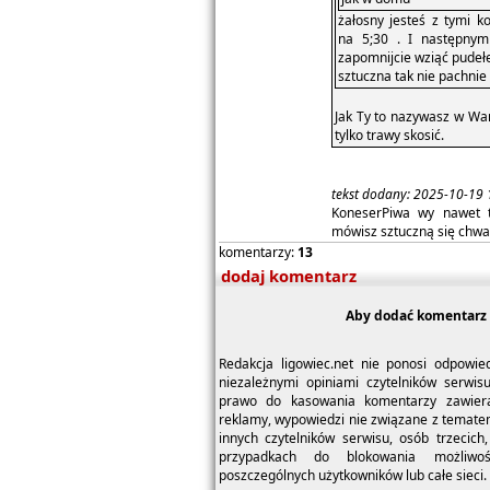
żałosny jesteś z tymi 
na 5;30 . I następnym
zapomnijcie wziąć pudeł
sztuczna tak nie pachnie
Jak Ty to nazywasz w War
tylko trawy skosić.
tekst dodany: 2025-10-19 
KoneserPiwa wy nawet t
mówisz sztuczną się chwal
komentarzy:
13
dodaj komentarz
Aby dodać komentarz 
Redakcja ligowiec.net nie ponosi odpowie
niezależnymi opiniami czytelników serwis
prawo do kasowania komentarzy zawieraj
reklamy, wypowiedzi nie związane z temate
innych czytelników serwisu, osób trzecich,
przypadkach do blokowania możliwo
poszczególnych użytkowników lub całe sieci.