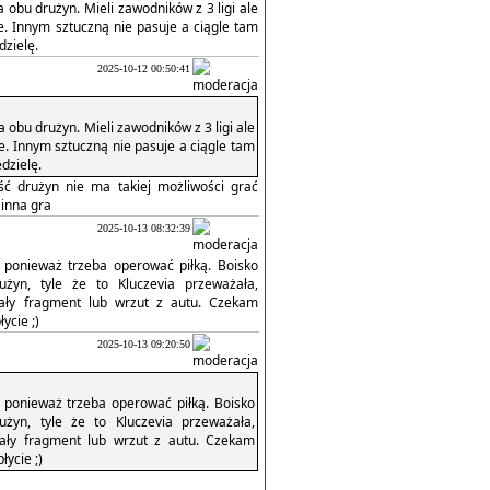
a obu drużyn. Mieli zawodników z 3 ligi ale
e. Innym sztuczną nie pasuje a ciągle tam
dzielę.
2025-10-12 00:50:41
a obu drużyn. Mieli zawodników z 3 ligi ale
je. Innym sztuczną nie pasuje a ciągle tam
edzielę.
ść drużyn nie ma takiej możliwości grać
 inna gra
2025-10-13 08:32:39
, ponieważ trzeba operować piłką. Boisko
żyn, tyle że to Kluczevia przeważała,
tały fragment lub wrzut z autu. Czekam
ycie ;)
2025-10-13 09:20:50
, ponieważ trzeba operować piłką. Boisko
żyn, tyle że to Kluczevia przeważała,
tały fragment lub wrzut z autu. Czekam
łycie ;)