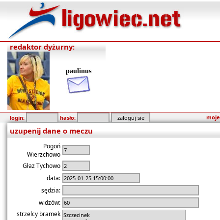
redaktor dyżurny:
paulinus
moje
login:
hasło:
uzupenij dane o meczu
Pogoń
Wierzchowo
Głaz Tychowo
data:
sędzia:
widzów:
strzelcy bramek