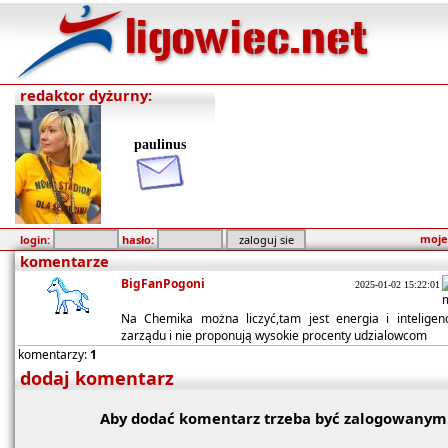
redaktor dyżurny:
paulinus
moje
login:
hasło:
komentarze
BigFanPogoni
2025-01-02 15:22:01
Na Chemika można liczyć,tam jest energia i inteligen
zarządu i nie proponują wysokie procenty udzialowcom
komentarzy:
1
dodaj komentarz
Aby dodać komentarz trzeba być zalogowanym