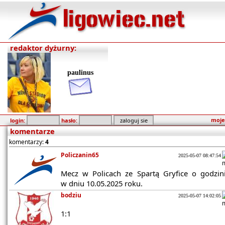
redaktor dyżurny:
paulinus
moje
login:
hasło:
komentarze
komentarzy:
4
Policzanin65
2025-05-07 08:47:54
Mecz w Policach ze Spartą Gryfice o godzin
w dniu 10.05.2025 roku.
bodziu
2025-05-07 14:02:05
1:1