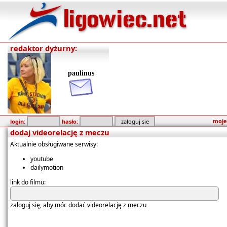
redaktor dyżurny:
paulinus
moje
login:
hasło:
dodaj videorelację z meczu
Aktualnie obsługiwane serwisy:
youtube
dailymotion
link do filmu:
zaloguj się, aby móc dodać videorelację z meczu