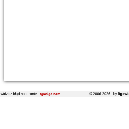
widzisz błąd na stronie -
© 2006-2026 - by
ligowi
zgłoś go nam