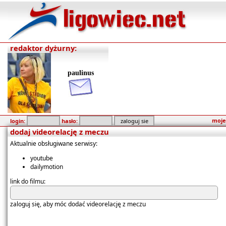
redaktor dyżurny:
paulinus
moje
login:
hasło:
dodaj videorelację z meczu
Aktualnie obsługiwane serwisy:
youtube
dailymotion
link do filmu:
zaloguj się, aby móc dodać videorelację z meczu