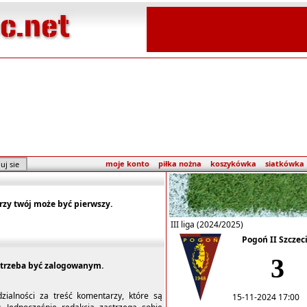
moje konto
piłka nożna
koszykówka
siatkówka
rzy twój może być pierwszy.
III liga (2024/2025)
Pogoń II Szczec
3
trzeba być zalogowanym.
dzialności za treść komentarzy, które są
15-11-2024 17:00