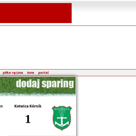
piłka ręczna
inne
portal
in
Kotwica Kórnik
1