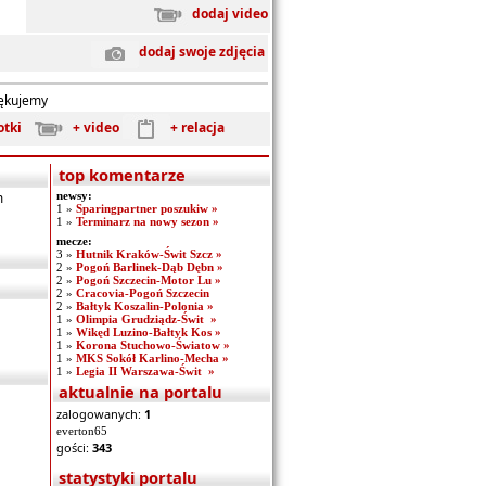
dodaj video
dodaj swoje zdjęcia
iękujemy
otki
+ video
+ relacja
top komentarze
m
newsy:
1 »
Sparingpartner poszukiw »
1 »
Terminarz na nowy sezon »
mecze:
3 »
Hutnik Kraków-Świt Szcz »
2 »
Pogoń Barlinek-Dąb Dębn »
2 »
Pogoń Szczecin-Motor Lu »
2 »
Cracovia-Pogoń Szczecin
2 »
Bałtyk Koszalin-Polonia »
1 »
Olimpia Grudziądz-Świt »
1 »
Wikęd Luzino-Bałtyk Kos »
1 »
Korona Stuchowo-Światow »
1 »
MKS Sokół Karlino-Mecha »
1 »
Legia II Warszawa-Świt »
aktualnie na portalu
zalogowanych:
1
everton65
gości:
343
statystyki portalu