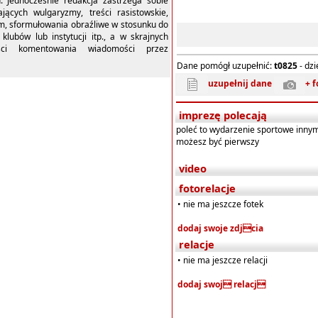
u. Jednocześnie redakcja zastrzega sobie
ących wulgaryzmy, treści rasistowskie,
m, sformułowania obraźliwe w stosunku do
 klubów lub instytucji itp., a w skrajnych
ści komentowania wiadomości przez
Dane pomógł uzupełnić:
t0825
- dz
uzupełnij dane
+ f
imprezę polecają
poleć to wydarzenie sportowe inny
możesz być pierwszy
video
fotorelacje
• nie ma jeszcze fotek
dodaj swoje zdjcia
relacje
• nie ma jeszcze relacji
dodaj swoj relacj