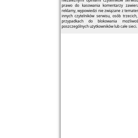
niezależnymi opiniami czytelników serwis
prawo do kasowania komentarzy zawieraj
reklamy, wypowiedzi nie związane z temate
innych czytelników serwisu, osób trzecich,
przypadkach do blokowania możliwo
poszczególnych użytkowników lub całe sieci.