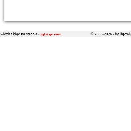
widzisz błąd na stronie -
© 2006-2026 - by
ligowi
zgłoś go nam