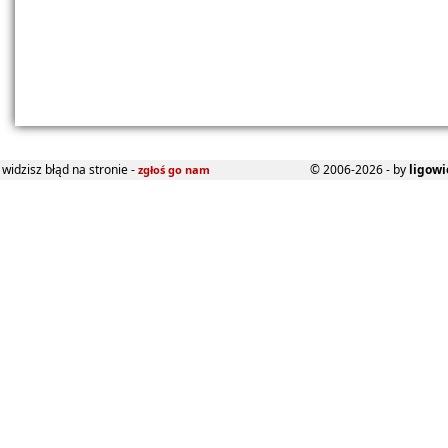
widzisz błąd na stronie -
© 2006-2026 - by
ligowi
zgłoś go nam