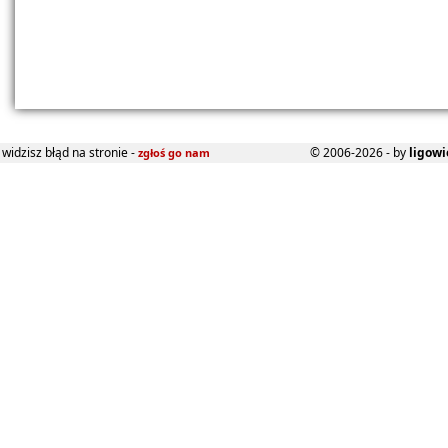
widzisz błąd na stronie -
© 2006-2026 - by
ligowi
zgłoś go nam