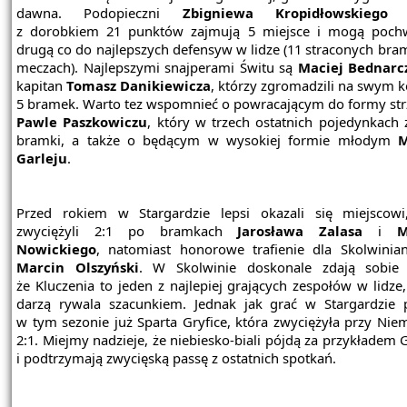
dawna. Podopieczni
Zbigniewa Kropidłowskiego
o
z dorobkiem 21 punktów zajmują 5 miejsce i mogą pochw
drugą co do najlepszych defensyw w lidze (11 straconych bra
meczach). Najlepszymi snajperami Świtu są
Maciej Bednarc
kapitan
Tomasz Danikiewicza
, którzy zgromadzili na swym k
5 bramek. Warto tez wspomnieć o powracającym do formy strz
Pawle Paszkowiczu
, który w trzech ostatnich pojedynkach 
bramki, a także o będącym w wysokiej formie młodym
M
Garleju
.
Przed rokiem w Stargardzie lepsi okazali się miejscowi
zwyciężyli 2:1 po bramkach
Jarosława Zalasa
i
M
Nowickiego
, natomiast honorowe trafienie dla Skolwinia
Marcin Olszyński
. W Skolwinie doskonale zdają sobie 
że Kluczenia to jeden z najlepiej grających zespołów w lidze
darzą rywala szacunkiem. Jednak jak grać w Stargardzie 
w tym sezonie już Sparta Gryfice, która zwyciężyła przy Nie
2:1. Miejmy nadzieje, że niebiesko-biali pójdą za przykładem 
i podtrzymają zwycięską passę z ostatnich spotkań.