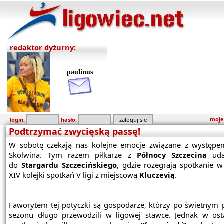
redaktor dyżurny:
paulinus
moje
login:
hasło:
Podtrzymać zwycięską passę!
W sobotę czekają nas kolejne emocje związane z wystę
Skolwina. Tym razem piłkarze z
Północy Szczecina
uda
do
Stargardu Szczecińskiego
, gdzie rozegrają spotkanie 
XIV kolejki spotkań V ligi z miejscową
Kluczevią
.
Faworytem tej potyczki są gospodarze, którzy po świetnym 
sezonu długo przewodzili w ligowej stawce. Jednak w ost