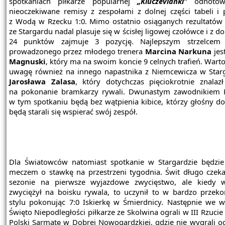
spotkaniach piłkarze popularnej
„Kluczevianki”
odnotowa
nieoczekiwane remisy z zespołami z dolnej części tabeli i p
z Wodą w Rzecku 1:0. Mimo ostatnio osiąganych rezultatów
ze Stargardu nadal plasuje się w ścisłej ligowej czołówce i z 
24 punktów zajmuje 3 pozycję. Najlepszym strzelcem 
prowadzonego przez młodego trenera
Marcina Narkuna
jes
Magnuski
, który ma na swoim koncie 9 celnych trafień. Wart
uwagę również na innego napastnika z Niemcewicza w Starg
Jarosława Zalasa
, który dotychczas pięciokrotnie znalaz
na pokonanie bramkarzy rywali. Dwunastym zawodnikiem K
w tym spotkaniu będą bez wątpienia kibice, którzy głośny d
będą starali się wspierać swój zespół.
Dla Światowców natomiast spotkanie w Stargardzie będzie
meczem o stawkę na przestrzeni tygodnia. Świt długo czek
sezonie na pierwsze wyjazdowe zwycięstwo, ale kiedy 
zwyciężył na boisku rywala, to uczynił to w bardzo przek
stylu pokonując 7:0 Iskierkę w Śmierdnicy. Następnie we 
Święto Niepodległości piłkarze ze Skolwina ograli w III Rzuci
Polski Sarmatę w Dobrej Nowogardzkiej, gdzie nie wygrali o