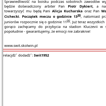
Sprawiedliwość na boisku podczas sobotnich zawodów w
będzie doświadczony arbiter Pan
Piotr Dykiert
, a na 
towarzyszyć mu będą Pani
Alicja Kucharska
oraz Pan
Wa
30
Cichecki
.
Początek meczu o godzinie 13
, natomiast p
00
juniorów rozpocznie się o godzinie 11
. Już teraz wszystkic
gorąco zachęcamy do przybycia na stadion Kluczevii w 
popołudnie - gwarantujemy, że emocji nie zabraknie!
www.swit.skolwin.pl
relacjďż˝ dodaďż˝:
Swit1952