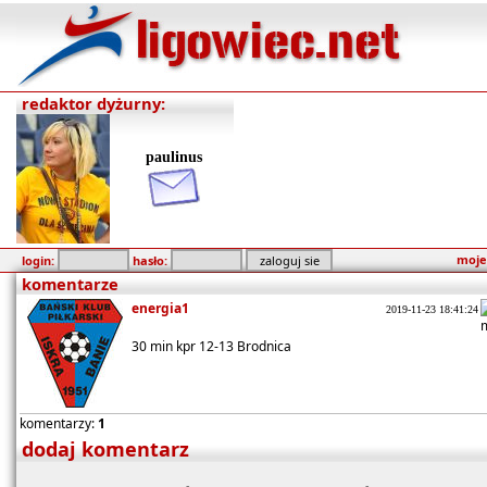
redaktor dyżurny:
paulinus
moje
login:
hasło:
komentarze
energia1
2019-11-23 18:41:24
30 min kpr 12-13 Brodnica
komentarzy:
1
dodaj komentarz