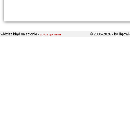
widzisz błąd na stronie -
© 2006-2026 - by
ligowi
zgłoś go nam