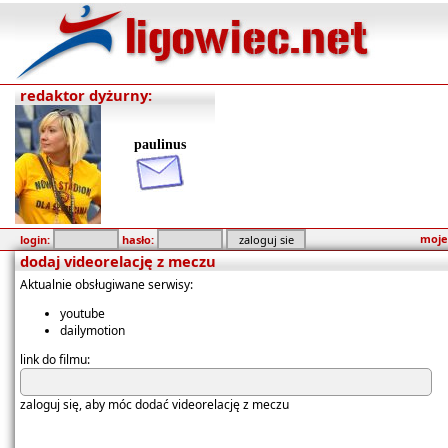
redaktor dyżurny:
paulinus
moje
login:
hasło:
dodaj videorelację z meczu
Aktualnie obsługiwane serwisy:
youtube
dailymotion
link do filmu:
zaloguj się, aby móc dodać videorelację z meczu