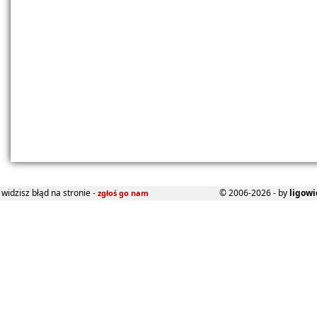
widzisz błąd na stronie -
© 2006-2026 - by
ligowi
zgłoś go nam