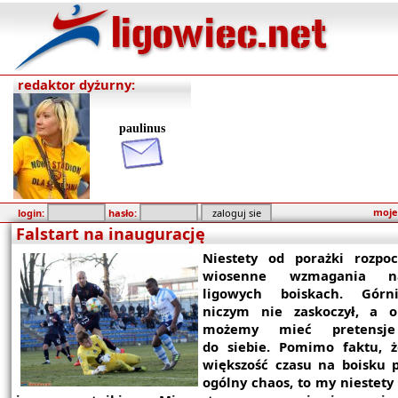
redaktor dyżurny:
paulinus
moje
login:
hasło:
Falstart na inaugurację
Niestety od porażki rozpo
wiosenne wzmagania n
ligowych boiskach. Górn
niczym nie zaskoczył, a 
możemy mieć pretensje
do siebie. Pomimo faktu, ż
większość czasu na boisku 
ogólny chaos, to my niestety