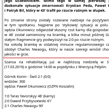
jego uczestnikiem. Mimo tego w samej pierwszej 
doskonałe sytuacje zmarnowali Krystian Peda, Paweł 
i Patryk Bil, który w 43' trafił po rzucie rożnym w słupek.
Po zmianie strony zostały rozwiane nadzieje na pozytyw
w tym spotkaniu. Najpierw po 'stykowej' sytuacji w pol
sędzia Okunowicz odgwizdał słuszny rzut karny dla gospodarz
w 48' został zamieniony na bramkę, a kilka minut później G
stałym fragmencie gry podwyższył na 2:0 po rzucie rożnym.
Na osłodę bramkę w ostatniej minucie regulaminowego c
zdobył Charles Nwaogu, który w nasze szeregi wniósł cho
jakości w grze.
Szansa na rehabilitację już w najbliższą niedzielę w S
(17.03.2019) o godzinie 14:00 w pojedynku z Wierzycą Pelplin.
Górnik Konin - Świt 2:1 (0:0)
widzów: 300
sędzia: Paweł Okunowicz (OZPN Koszalin)
1:0 Taras Yavorskyy 48' (karny)
2:0 Dawid Przybyszewski 61'
2:1 Charles Nwaogu 90'