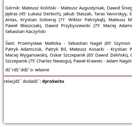
Górnik: Mateusz Koliński - Mateusz Augustyniak, Dawid Śnieg
Jędras (45' Łukasz Derbich), Jakub Staszak, Taras Yavorskyy, 
Antas, Krystian Sobieraj (71' Wiktor Patrzykąt), Mateusz Ma
Paweł Błaszczak), Dawid Przybyszewski (75' Maciej Adamc
Sebastian Kaczyński
Świt: Przemysław Matłoka - Sebastian Nagel (65' Szymon
Patryk Adamczuk, Patryk Bil, Mateusz Kosacki - Krystian P
Maciej Wyganowski), Oskar Szczepanik (65' Dawid Zieliński), 
Szczepanik (75' Charles Nwaogu), Paweł Krawiec - Adam Nagó
ďż˝rďż˝dďż˝o: własne
relacjďż˝ dodaďż˝:
dyroSwitu