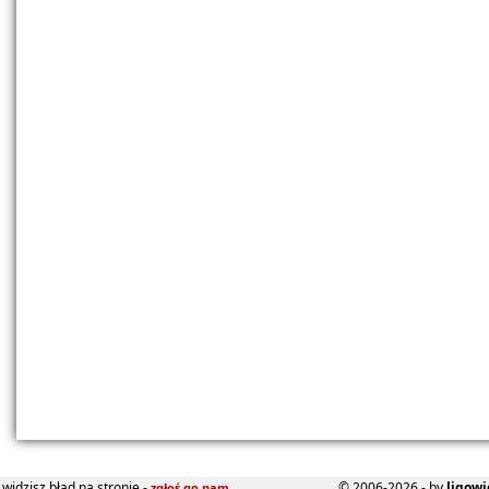
widzisz błąd na stronie -
© 2006-2026 - by
ligowi
zgłoś go nam