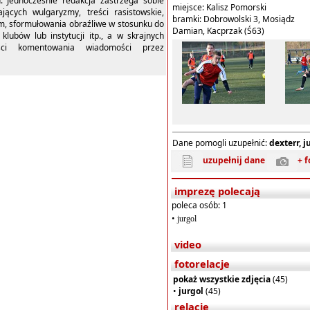
u. Jednocześnie redakcja zastrzega sobie
miejsce: Kalisz Pomorski
ących wulgaryzmy, treści rasistowskie,
bramki: Dobrowolski 3, Mosiądz
m, sformułowania obraźliwe w stosunku do
Damian, Kacprzak (Ś63)
 klubów lub instytucji itp., a w skrajnych
ści komentowania wiadomości przez
Dane pomogli uzupełnić:
dexterr, j
uzupełnij dane
+ f
imprezę polecają
poleca osób: 1
•
jurgol
video
fotorelacje
pokaż wszystkie zdjęcia
(45)
•
jurgol
(45)
relacje