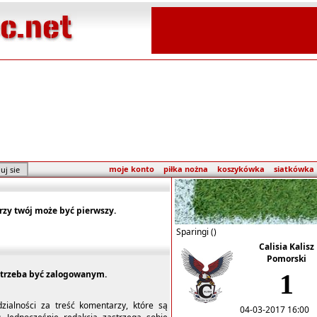
moje konto
piłka nożna
koszykówka
siatkówka
rzy twój może być pierwszy.
Sparingi ()
Calisia Kalisz
Pomorski
trzeba być zalogowanym.
1
dzialności za treść komentarzy, które są
04-03-2017 16:00