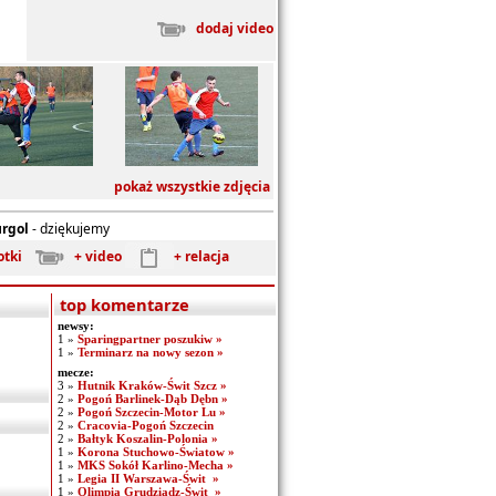
dodaj video
pokaż wszystkie zdjęcia
urgol
- dziękujemy
otki
+ video
+ relacja
top komentarze
newsy:
1 »
Sparingpartner poszukiw »
1 »
Terminarz na nowy sezon »
mecze:
3 »
Hutnik Kraków-Świt Szcz »
2 »
Pogoń Barlinek-Dąb Dębn »
2 »
Pogoń Szczecin-Motor Lu »
2 »
Cracovia-Pogoń Szczecin
2 »
Bałtyk Koszalin-Polonia »
1 »
Korona Stuchowo-Światow »
1 »
MKS Sokół Karlino-Mecha »
1 »
Legia II Warszawa-Świt »
1 »
Olimpia Grudziądz-Świt »