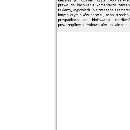
niezależnymi opiniami czytelników serwis
prawo do kasowania komentarzy zawieraj
reklamy, wypowiedzi nie związane z temate
innych czytelników serwisu, osób trzecich,
przypadkach do blokowania możliwo
poszczególnych użytkowników lub całe sieci.