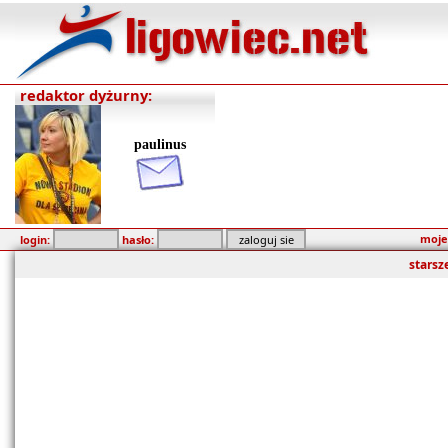
redaktor dyżurny:
paulinus
moje
login:
hasło:
starsz