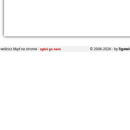
widzisz błąd na stronie -
© 2006-2026 - by
ligowi
zgłoś go nam