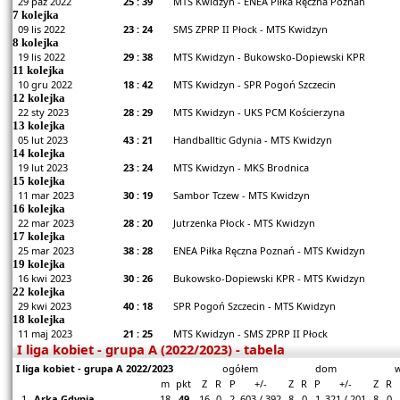
29 paź 2022
25 : 39
MTS Kwidzyn - ENEA Piłka Ręczna Poznań
7 kolejka
09 lis 2022
23 : 24
SMS ZPRP II Płock - MTS Kwidzyn
8 kolejka
19 lis 2022
29 : 38
MTS Kwidzyn - Bukowsko-Dopiewski KPR
11 kolejka
10 gru 2022
18 : 42
MTS Kwidzyn - SPR Pogoń Szczecin
12 kolejka
22 sty 2023
28 : 29
MTS Kwidzyn - UKS PCM Kościerzyna
13 kolejka
05 lut 2023
43 : 21
Handballtic Gdynia - MTS Kwidzyn
14 kolejka
19 lut 2023
23 : 24
MTS Kwidzyn - MKS Brodnica
15 kolejka
11 mar 2023
30 : 19
Sambor Tczew - MTS Kwidzyn
16 kolejka
22 mar 2023
28 : 20
Jutrzenka Płock - MTS Kwidzyn
17 kolejka
25 mar 2023
38 : 28
ENEA Piłka Ręczna Poznań - MTS Kwidzyn
19 kolejka
16 kwi 2023
30 : 26
Bukowsko-Dopiewski KPR - MTS Kwidzyn
22 kolejka
29 kwi 2023
40 : 18
SPR Pogoń Szczecin - MTS Kwidzyn
18 kolejka
11 maj 2023
21 : 25
MTS Kwidzyn - SMS ZPRP II Płock
I liga kobiet - grupa A (2022/2023) - tabela
I liga kobiet - grupa A 2022/2023
ogółem
dom
w
m
pkt
Z
R
P
+/-
Z
R
P
+/-
Z
R
1.
Arka Gdynia
18
49
16
0
2
603 / 392
8
0
1
321 / 201
8
0