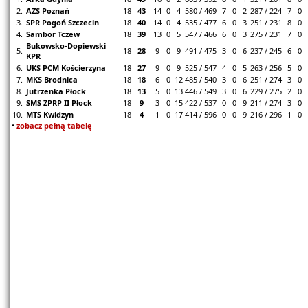
2.
AZS Poznań
18
43
14
0
4
580 / 469
7
0
2
287 / 224
7
0
3.
SPR Pogoń Szczecin
18
40
14
0
4
535 / 477
6
0
3
251 / 231
8
0
4.
Sambor Tczew
18
39
13
0
5
547 / 466
6
0
3
275 / 231
7
0
Bukowsko-Dopiewski
5.
18
28
9
0
9
491 / 475
3
0
6
237 / 245
6
0
KPR
6.
UKS PCM Kościerzyna
18
27
9
0
9
525 / 547
4
0
5
263 / 256
5
0
7.
MKS Brodnica
18
18
6
0
12
485 / 540
3
0
6
251 / 274
3
0
8.
Jutrzenka Płock
18
13
5
0
13
446 / 549
3
0
6
229 / 275
2
0
9.
SMS ZPRP II Płock
18
9
3
0
15
422 / 537
0
0
9
211 / 274
3
0
10.
MTS Kwidzyn
18
4
1
0
17
414 / 596
0
0
9
216 / 296
1
0
•
zobacz pełną tabelę