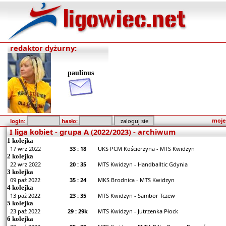
redaktor dyżurny:
paulinus
moje
login:
hasło:
I liga kobiet - grupa A (2022/2023) - archiwum
1 kolejka
17 wrz 2022
33 : 18
UKS PCM Kościerzyna - MTS Kwidzyn
2 kolejka
22 wrz 2022
20 : 35
MTS Kwidzyn - Handballtic Gdynia
3 kolejka
09 paź 2022
35 : 24
MKS Brodnica - MTS Kwidzyn
4 kolejka
13 paź 2022
23 : 35
MTS Kwidzyn - Sambor Tczew
5 kolejka
23 paź 2022
29 : 29k
MTS Kwidzyn - Jutrzenka Płock
6 kolejka