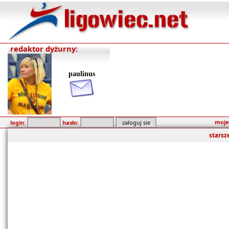
redaktor dyżurny:
paulinus
moje
login:
hasło:
starsz