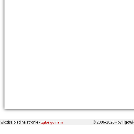
widzisz błąd na stronie -
© 2006-2026 - by
ligowi
zgłoś go nam