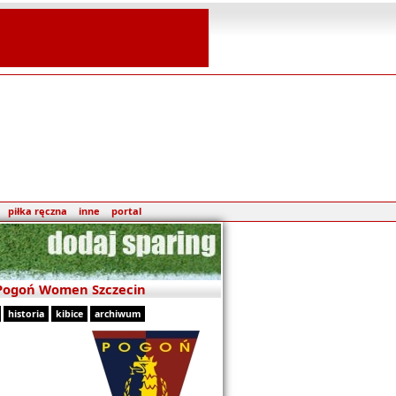
piłka ręczna
inne
portal
 Pogoń Women Szczecin
historia
kibice
archiwum