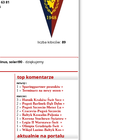
 63 81
3
liczba kibiców:
89
inus, solari90
- dziękujemy
top komentarze
newsy:
1 »
Sparingpartner poszukiw »
1 »
Terminarz na nowy sezon »
mecze:
3 »
Hutnik Kraków-Świt Szcz »
2 »
Pogoń Barlinek-Dąb Dębn »
2 »
Pogoń Szczecin-Motor Lu »
2 »
Cracovia-Pogoń Szczecin
2 »
Bałtyk Koszalin-Polonia »
1 »
Korona Stuchowo-Światow »
1 »
Legia II Warszawa-Świt »
1 »
Olimpia Grudziądz-Świt »
1 »
Wikęd Luzino-Bałtyk Kos »
aktualnie na portalu