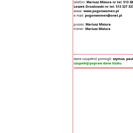
telefon:
Mariusz Misiura nr tel. 513 38
Leszek Drozdowski nr tel. 513 327 33
www:
www.pogonwomen.pl
e-mail:
pogonwomen@onet.pl
prezes:
Mariusz Misiura
trener:
Mariusz Misiura
dane uzupełnić pomogli:
szymus, paul
uzupełnij/popraw dane klubu