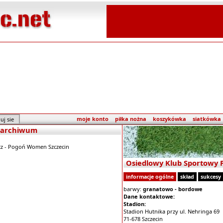
moje konto
piłka nożna
koszykówka
siatkówka
 - archiwum
z - Pogoń Women Szczecin
Osiedlowy Klub Sportowy
informacje ogólne
skład
sukcesy
barwy:
granatowo - bordowe
Dane kontaktowe:
Stadion:
Stadion Hutnika przy ul. Nehringa 69
71-678 Szczecin