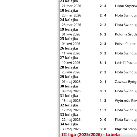
23 kolejka
21 mar 2026
2 : 3
Lipno Stęszew
18 kolejka
25 mar 2026
2 : 4
Flota Świnouj
24 kolejka
28 mar 2026
2 : 2
Flota Świnouj
19 kolejka
01 kwi 2026
6 : 2
Polonia Środa
25 kolejka
04 kwi 2026
2 : 3
Polski Cukier
26 kolejka
11 kwi 2026
0 : 2
Flota Świnouj
27 kolejka
19 kwi 2026
3 : 1
Lech II Pozna
28 kolejka
25 kwi 2026
2 : 2
Flota Świnouj
29 kolejka
01 maj 2026
0 : 1
Zawisza Bydgo
30 kolejka
09 maj 2026
0 : 3
Flota Świnouj
31 kolejka
13 maj 2026
1 : 3
Wybrzeże Rewa
32 kolejka
17 maj 2026
1 : 2
Flota Świnouj
33 kolejka
22 maj 2026
0 : 0
Flota Świnouj
34 kolejka
30 maj 2026
3 : 0
Błękitni Starg
III liga (2025/2026) - tabela