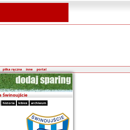
piłka ręczna
inne
portal
a Świnoujście
historia
kibice
archiwum