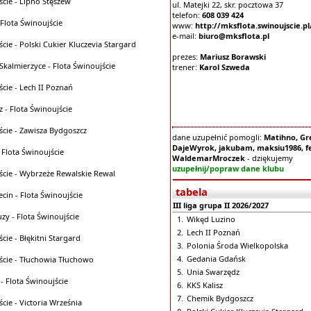
ście - Lipno Stęszew
ul. Matejki 22, skr. pocztowa 37
telefon:
608 039 424
 Flota Świnoujście
www:
http://mksflota.swinoujscie.pl
e-mail:
biuro@mksflota.pl
ście - Polski Cukier Kluczevia Stargard
prezes:
Mariusz Borawski
almierzyce - Flota Świnoujście
trener:
Karol Szweda
ście - Lech II Poznań
 - Flota Świnoujście
ście - Zawisza Bydgoszcz
dane uzupełnić pomogli:
Matihno, Gre
DajeWyrok, jakubam, maksiu1986, fe
 Flota Świnoujście
WaldemarMroczek
- dziękujemy
uzupełnij/popraw dane klubu
ście - Wybrzeże Rewalskie Rewal
tabela
ecin - Flota Świnoujście
III liga grupa II 2026/2027
uzy - Flota Świnoujście
1.
Wikęd Luzino
2.
Lech II Poznań
cie - Błękitni Stargard
3.
Polonia Środa Wielkopolska
4.
Gedania Gdańsk
ście - Tłuchowia Tłuchowo
5.
Unia Swarzędz
- Flota Świnoujście
6.
KKS Kalisz
7.
Chemik Bydgoszcz
cie - Victoria Września