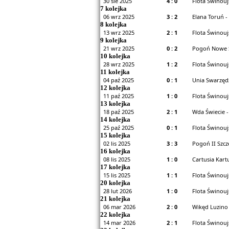
30 sie 2025
4 : 0
Flota Świnouj
7 kolejka
06 wrz 2025
3 : 2
Elana Toruń -
8 kolejka
13 wrz 2025
2 : 1
Flota Świnouj
9 kolejka
21 wrz 2025
0 : 2
Pogoń Nowe Sk
10 kolejka
28 wrz 2025
1 : 2
Flota Świnouj
11 kolejka
04 paź 2025
0 : 1
Unia Swarzędz
12 kolejka
11 paź 2025
1 : 0
Flota Świnouj
13 kolejka
18 paź 2025
2 : 1
Wda Świecie -
14 kolejka
25 paź 2025
0 : 1
Flota Świnouj
15 kolejka
02 lis 2025
3 : 3
Pogoń II Szcz
16 kolejka
08 lis 2025
1 : 0
Cartusia Kart
17 kolejka
15 lis 2025
1 : 1
Flota Świnoujś
20 kolejka
28 lut 2026
1 : 0
Flota Świnouj
21 kolejka
06 mar 2026
2 : 0
Wikęd Luzino 
22 kolejka
14 mar 2026
2 : 1
Flota Świnoujś