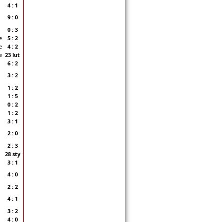
4 : 1
9 : 0
0 : 3
e
5 : 2
e
4 : 2
e
23 lut
6 : 2
3 : 2
1 : 2
1 : 5
0 : 2
1 : 2
3 : 1
2 : 0
2 : 3
28 sty
3 : 1
4 : 0
2 : 2
4 : 1
3 : 2
4 : 0