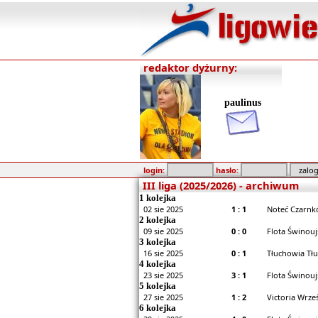
redaktor dyżurny:
paulinus
login:
hasło:
III liga (2025/2026) - archiwum
1 kolejka
02 sie 2025
1 : 1
Noteć Czarnkó
2 kolejka
09 sie 2025
0 : 0
Flota Świnouj
3 kolejka
16 sie 2025
0 : 1
Tłuchowia Tłu
4 kolejka
23 sie 2025
3 : 1
Flota Świnouj
5 kolejka
27 sie 2025
1 : 2
Victoria Wrześ
6 kolejka