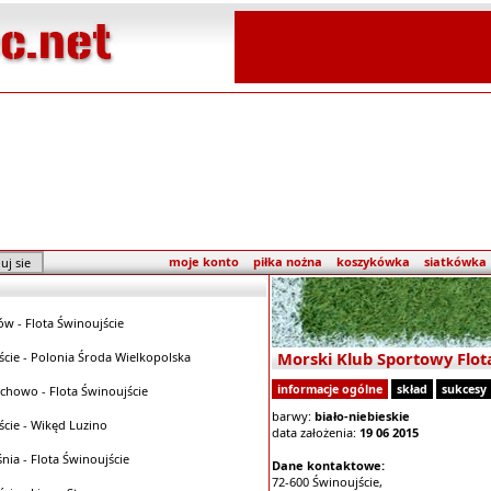
moje konto
piłka nożna
koszykówka
siatkówka
w - Flota Świnoujście
Morski Klub Sportowy Flot
ście - Polonia Środa Wielkopolska
informacje ogólne
skład
sukcesy
chowo - Flota Świnoujście
barwy:
biało-niebieskie
ście - Wikęd Luzino
data założenia:
19 06 2015
nia - Flota Świnoujście
Dane kontaktowe:
72-600 Świnoujście,