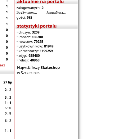
1
aktualnie na portalu
1
zalogowanych:
2
1
BogSwietow...
JanuszNosa...
gości:
692
1
1
statystyki portalu
0
• drużyn:
3209
0
• imprez:
166200
0
• newsów:
79225
• użytkowników:
81949
0
• komentarzy:
1199259
0
• zdjęć:
935480
0
• relacji:
40963
arz
Najwiďż˝kszy
Skateshop
w Szczecinie.
27 lip
2 : 2
3 : 3
1 : 1
5 : 0
0 : 8
6 : 2
1 : 1