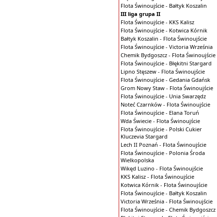
Flota Świnoujście - Bałtyk Koszalin
III liga grupa II
Flota Świnoujście - KKS Kalisz
Flota Świnoujście - Kotwica Kórnik
Bałtyk Koszalin - Flota Świnoujście
Flota Świnoujście - Victoria Września
Chemik Bydgoszcz - Flota Świnoujście
Flota Świnoujście - Błękitni Stargard
Lipno Stęszew - Flota Świnoujście
Flota Świnoujście - Gedania Gdańsk
Grom Nowy Staw - Flota Świnoujście
Flota Świnoujście - Unia Swarzędz
Noteć Czarnków - Flota Świnoujście
Flota Świnoujście - Elana Toruń
Wda Świecie - Flota Świnoujście
Flota Świnoujście - Polski Cukier
Kluczevia Stargard
Lech II Poznań - Flota Świnoujście
Flota Świnoujście - Polonia Środa
Wielkopolska
Wikęd Luzino - Flota Świnoujście
KKS Kalisz - Flota Świnoujście
Kotwica Kórnik - Flota Świnoujście
Flota Świnoujście - Bałtyk Koszalin
Victoria Września - Flota Świnoujście
Flota Świnoujście - Chemik Bydgoszcz