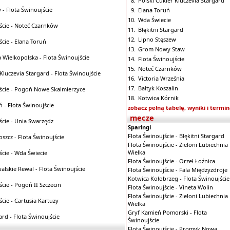
8.
Polski Cukier Kluczevia Stargard
 - Flota Świnoujście
9.
Elana Toruń
10.
Wda Świecie
ście - Noteć Czarnków
11.
Błękitni Stargard
12.
Lipno Stęszew
ście - Elana Toruń
13.
Grom Nowy Staw
 Wielkopolska - Flota Świnoujście
14.
Flota Świnoujście
15.
Noteć Czarnków
 Kluczevia Stargard - Flota Świnoujście
16.
Victoria Września
17.
Bałtyk Koszalin
ście - Pogoń Nowe Skalmierzyce
18.
Kotwica Kórnik
ń - Flota Świnoujście
zobacz pełną tabelę, wyniki i termin
mecze
ście - Unia Swarzędz
Sparingi
Flota Świnoujście - Błękitni Stargard
szcz - Flota Świnoujście
Flota Świnoujście - Zieloni Lubiechnia
Wielka
ście - Wda Świecie
Flota Świnoujście - Orzeł Łoźnica
lskie Rewal - Flota Świnoujście
Flota Świnoujście - Fala Międzyzdroje
Kotwica Kołobrzeg - Flota Świnoujście
ście - Pogoń II Szczecin
Flota Świnoujście - Vineta Wolin
Flota Świnoujście - Zieloni Lubiechnia
ście - Cartusia Kartuzy
Wielka
Gryf Kamień Pomorski - Flota
ard - Flota Świnoujście
Świnoujście
Flota Świnoujście - Promyk Nowa