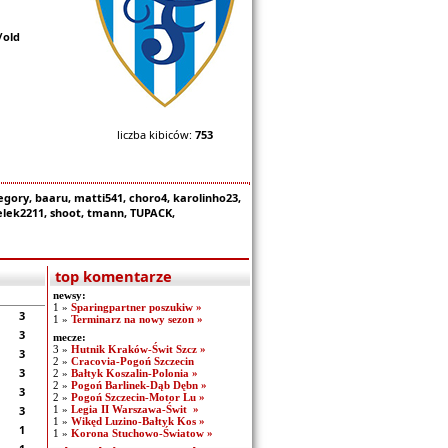
/old
liczba kibiców:
753
gory, baaru, matti541, choro4, karolinho23,
lek2211, shoot, tmann, TUPACK,
top komentarze
newsy:
1 »
Sparingpartner poszukiw »
3
1 »
Terminarz na nowy sezon »
3
mecze:
3 »
Hutnik Kraków-Świt Szcz »
3
2 »
Cracovia-Pogoń Szczecin
3
2 »
Bałtyk Koszalin-Polonia »
2 »
Pogoń Barlinek-Dąb Dębn »
3
2 »
Pogoń Szczecin-Motor Lu »
3
1 »
Legia II Warszawa-Świt »
1 »
Wikęd Luzino-Bałtyk Kos »
1
1 »
Korona Stuchowo-Światow »