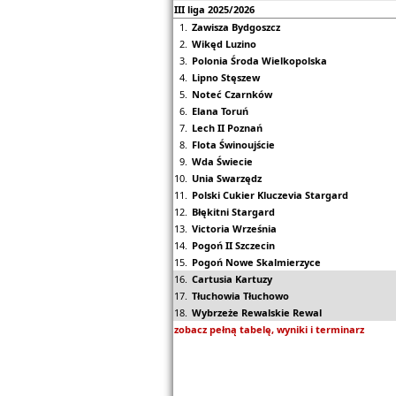
III liga
2025/2026
1.
Zawisza Bydgoszcz
2.
Wikęd Luzino
3.
Polonia Środa Wielkopolska
4.
Lipno Stęszew
5.
Noteć Czarnków
6.
Elana Toruń
7.
Lech II Poznań
8.
Flota Świnoujście
9.
Wda Świecie
10.
Unia Swarzędz
11.
Polski Cukier Kluczevia Stargard
12.
Błękitni Stargard
13.
Victoria Września
14.
Pogoń II Szczecin
15.
Pogoń Nowe Skalmierzyce
16.
Cartusia Kartuzy
17.
Tłuchowia Tłuchowo
18.
Wybrzeże Rewalskie Rewal
zobacz pełną tabelę, wyniki i terminarz