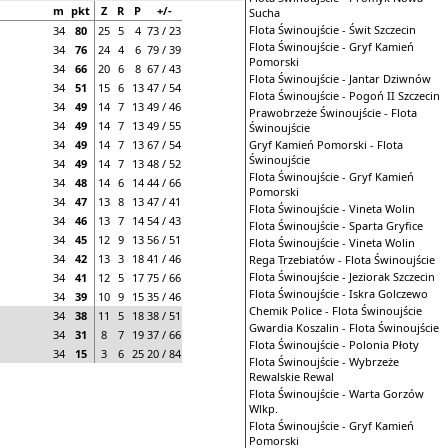
m
pkt
Z
R
P
+/-
Sucha
Flota Świnoujście - Świt Szczecin
34
80
25
5
4
73 / 23
Flota Świnoujście - Gryf Kamień
34
76
24
4
6
79 / 39
Pomorski
34
66
20
6
8
67 / 43
Flota Świnoujście - Jantar Dziwnów
34
51
15
6
13
47 / 54
Flota Świnoujście - Pogoń II Szczecin
34
49
14
7
13
49 / 46
Prawobrzeże Świnoujście - Flota
34
49
14
7
13
49 / 55
Świnoujście
34
49
14
7
13
67 / 54
Gryf Kamień Pomorski - Flota
Świnoujście
34
49
14
7
13
48 / 52
Flota Świnoujście - Gryf Kamień
34
48
14
6
14
44 / 66
Pomorski
34
47
13
8
13
47 / 41
Flota Świnoujście - Vineta Wolin
34
46
13
7
14
54 / 43
Flota Świnoujście - Sparta Gryfice
34
45
12
9
13
56 / 51
Flota Świnoujście - Vineta Wolin
34
42
13
3
18
41 / 46
Rega Trzebiatów - Flota Świnoujście
Flota Świnoujście - Jeziorak Szczecin
34
41
12
5
17
75 / 66
Flota Świnoujście - Iskra Golczewo
34
39
10
9
15
35 / 46
Chemik Police - Flota Świnoujście
34
38
11
5
18
38 / 51
Gwardia Koszalin - Flota Świnoujście
34
31
8
7
19
37 / 66
Flota Świnoujście - Polonia Płoty
34
15
3
6
25
20 / 84
Flota Świnoujście - Wybrzeże
Rewalskie Rewal
Flota Świnoujście - Warta Gorzów
Wlkp.
Flota Świnoujście - Gryf Kamień
Pomorski