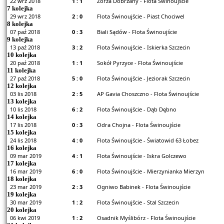
22 wrz 2018
1 : 1
Zorza Dobrzany - Flota Świnoujście
7 kolejka
29 wrz 2018
2 : 0
Flota Świnoujście - Piast Chociwel
8 kolejka
07 paź 2018
0 : 3
Biali Sądów - Flota Świnoujście
9 kolejka
13 paź 2018
3 : 2
Flota Świnoujście - Iskierka Szczecin
10 kolejka
20 paź 2018
1 : 1
Sokół Pyrzyce - Flota Świnoujście
11 kolejka
27 paź 2018
5 : 0
Flota Świnoujście - Jeziorak Szczecin
12 kolejka
03 lis 2018
2 : 5
AP Gavia Choszczno - Flota Świnoujście
13 kolejka
10 lis 2018
6 : 2
Flota Świnoujście - Dąb Dębno
14 kolejka
17 lis 2018
0 : 3
Odra Chojna - Flota Świnoujście
15 kolejka
24 lis 2018
4 : 0
Flota Świnoujście - Światowid 63 Łobez
16 kolejka
09 mar 2019
4 : 1
Flota Świnoujście - Iskra Golczewo
17 kolejka
16 mar 2019
6 : 0
Flota Świnoujście - Mierzynianka Mierzyn
18 kolejka
23 mar 2019
2 : 3
Ogniwo Babinek - Flota Świnoujście
19 kolejka
30 mar 2019
1 : 2
Flota Świnoujście - Stal Szczecin
20 kolejka
06 kwi 2019
1 : 2
Osadnik Myślibórz - Flota Świnoujście