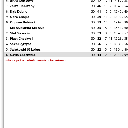
6.
Iskra Golczewo
30
47
12
11
7
50 / 38
7.
Zorza Dobrzany
30
46
13
7
10
49 / 54
8.
Dąb Dębno
30
41
12
5
13
45 / 49
9.
Odra Chojna
30
39
11
6
13
70 / 65
10.
Ogniwo Babinek
30
33
10
3
17
68 / 80
11.
Mierzynianka Mierzyn
30
33
8
9
13
41 / 60
12.
Stal Szczecin
30
33
8
9
13
43 / 57
13.
Piast Chociwel
30
32
7
11
12
26 / 35
14.
Sokół Pyrzyce
30
26
6
8
16
36 / 56
15.
Światowid 63 Łobez
30
22
5
7
18
34 / 80
16.
Gavia Choszczno
30
14
2
8
20
41 / 99
zobacz pełną tabelę, wyniki i terminarz