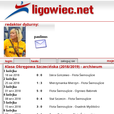
redaktor dyżurny:
paulinus
moje
login:
hasło:
Klasa Okręgowa Szczecińska (2018/2019) - archiwum
1 kolejka
18 sie 2018
0 : 0
Iskra Golczewo - Flota Świnoujście
2 kolejka
25 sie 2018
1 : 3
Mierzynianka Mierzyn - Flota Świnoujście
3 kolejka
01 wrz 2018
5 : 0
Flota Świnoujście - Ogniwo Babinek
4 kolejka
08 wrz 2018
0 : 4
Stal Szczecin - Flota Świnoujście
5 kolejka
15 wrz 2018
3 : 0
Flota Świnoujście - Osadnik Myślibórz
6 kolejka