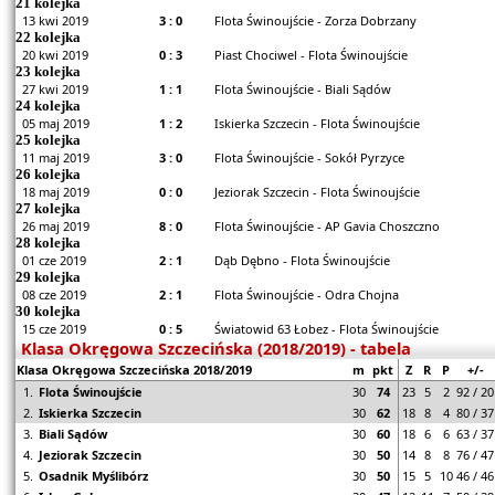
21 kolejka
13 kwi 2019
3 : 0
Flota Świnoujście - Zorza Dobrzany
22 kolejka
20 kwi 2019
0 : 3
Piast Chociwel - Flota Świnoujście
23 kolejka
27 kwi 2019
1 : 1
Flota Świnoujście - Biali Sądów
24 kolejka
05 maj 2019
1 : 2
Iskierka Szczecin - Flota Świnoujście
25 kolejka
11 maj 2019
3 : 0
Flota Świnoujście - Sokół Pyrzyce
26 kolejka
18 maj 2019
0 : 0
Jeziorak Szczecin - Flota Świnoujście
27 kolejka
26 maj 2019
8 : 0
Flota Świnoujście - AP Gavia Choszczno
28 kolejka
01 cze 2019
2 : 1
Dąb Dębno - Flota Świnoujście
29 kolejka
08 cze 2019
2 : 1
Flota Świnoujście - Odra Chojna
30 kolejka
15 cze 2019
0 : 5
Światowid 63 Łobez - Flota Świnoujście
Klasa Okręgowa Szczecińska (2018/2019) - tabela
Klasa Okręgowa Szczecińska
2018/2019
m
pkt
Z
R
P
+/-
1.
Flota Świnoujście
30
74
23
5
2
92 / 20
2.
Iskierka Szczecin
30
62
18
8
4
80 / 37
3.
Biali Sądów
30
60
18
6
6
63 / 37
4.
Jeziorak Szczecin
30
50
14
8
8
76 / 47
5.
Osadnik Myślibórz
30
50
15
5
10
46 / 46