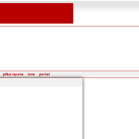
piłka ręczna
inne
portal