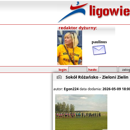
redaktor dyżurny:
paulinus
login:
hasło:
Sokół Różańsko - Zieloni Zielin 
autor:
Egon224
data dodania:
2026-05-09 18:0