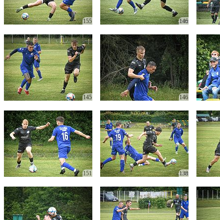
155
146
145
146
151
138