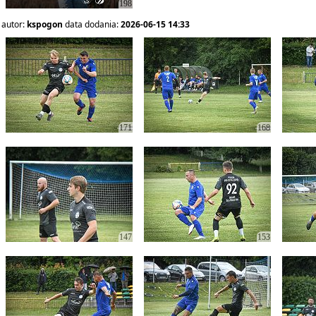
198
autor:
kspogon
data dodania:
2026-06-15 14:33
171
168
147
153