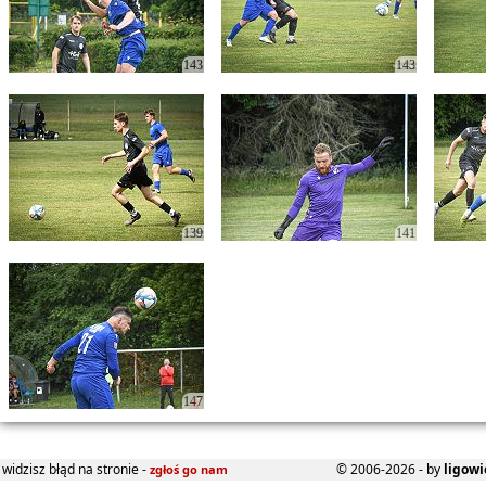
143
143
139
141
147
widzisz błąd na stronie -
© 2006-2026 - by
ligowi
zgłoś go nam