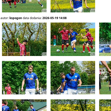
113
118
autor:
kspogon
data dodania:
2026-05-19 14:08
114
120
117
116