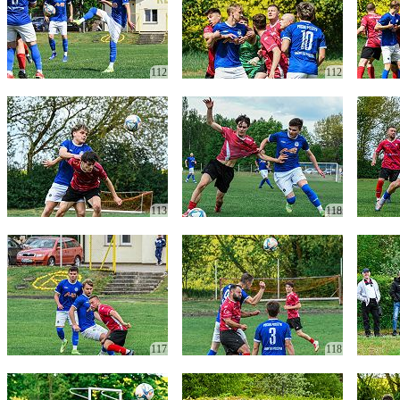
112
112
113
118
117
118