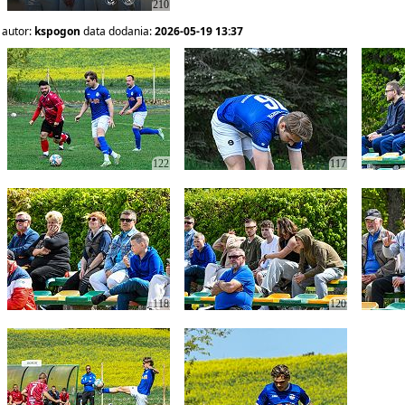
210
autor:
kspogon
data dodania:
2026-05-19 13:37
122
117
118
120