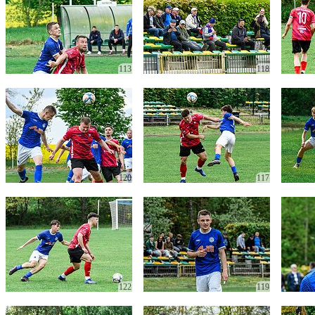
113
118
120
117
122
119