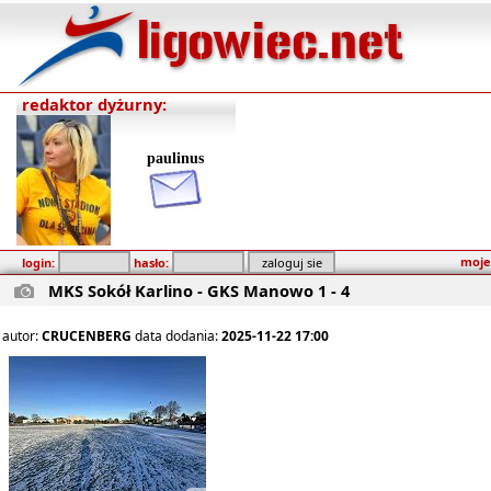
redaktor dyżurny:
paulinus
moje
login:
hasło:
MKS Sokół Karlino - GKS Manowo 1 - 4
autor:
CRUCENBERG
data dodania:
2025-11-22 17:00