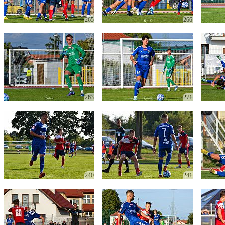
265
266
263
271
240
241