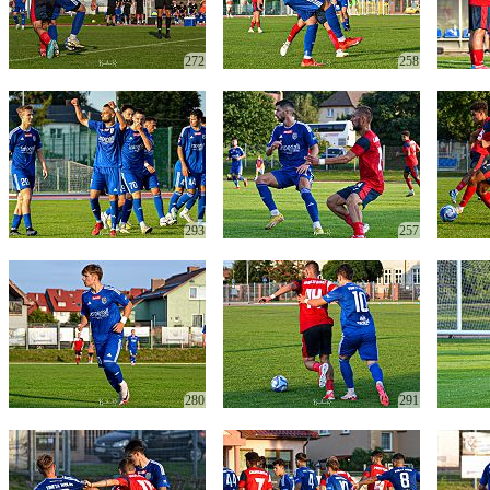
272
258
293
257
280
291