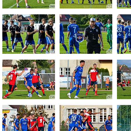
260
272
273
282
256
297