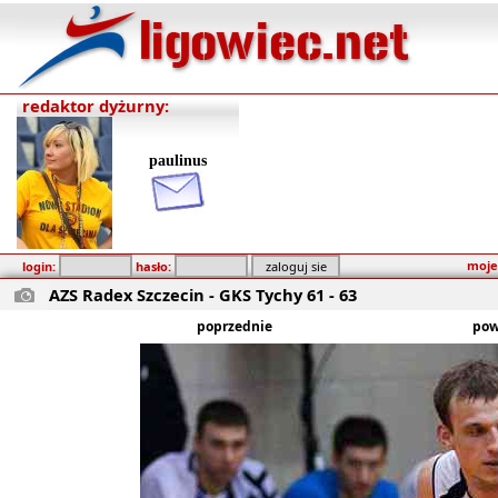
redaktor dyżurny:
paulinus
moje
login:
hasło:
AZS Radex Szczecin - GKS Tychy 61 - 63
poprzednie
pow