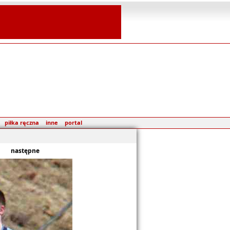
piłka ręczna
inne
portal
następne