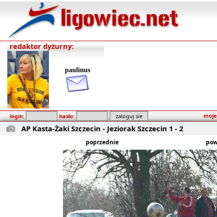
redaktor dyżurny:
paulinus
moje
login:
hasło:
AP Kasta-Żaki Szczecin - Jeziorak Szczecin 1 - 2
poprzednie
pow