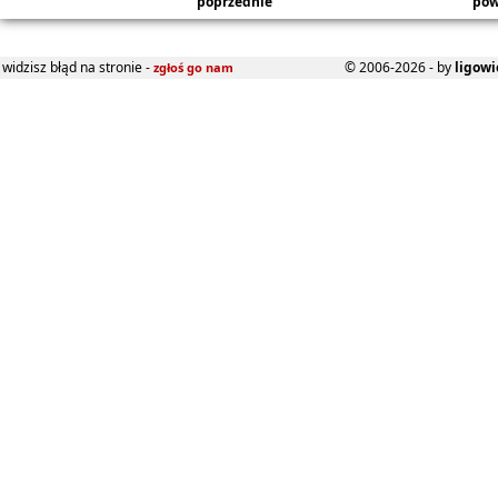
poprzednie
pow
widzisz błąd na stronie -
© 2006-2026 - by
ligowi
zgłoś go nam