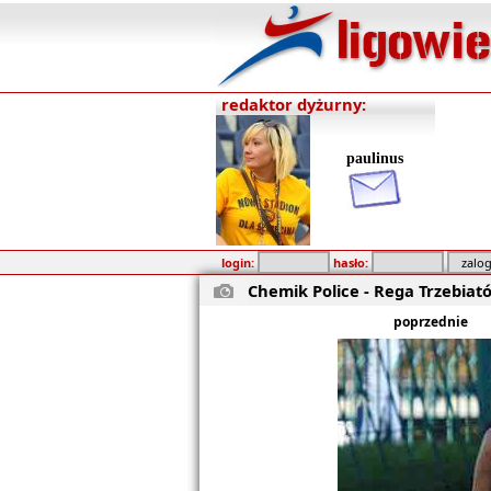
redaktor dyżurny:
paulinus
login:
hasło:
Chemik Police - Rega Trzebiató
poprzednie