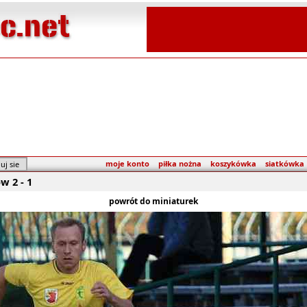
moje konto
piłka nożna
koszykówka
siatkówka
w 2 - 1
powrót do miniaturek