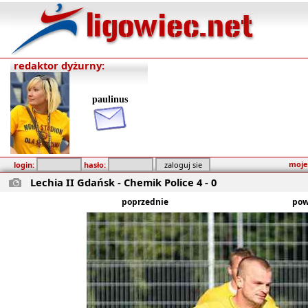
redaktor dyżurny:
paulinus
moje
login:
hasło:
Lechia II Gdańsk - Chemik Police 4 - 0
poprzednie
pow