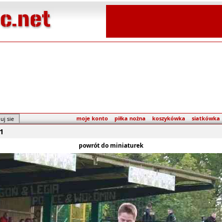
moje konto
piłka nożna
koszykówka
siatkówka
1
powrót do miniaturek