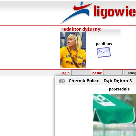
redaktor dyżurny:
paulinus
login:
hasło:
Chemik Police - Dąb Dębno 3 - 
poprzednie