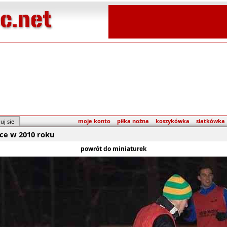
moje konto
piłka nożna
koszykówka
siatkówka
ice w 2010 roku
powrót do miniaturek