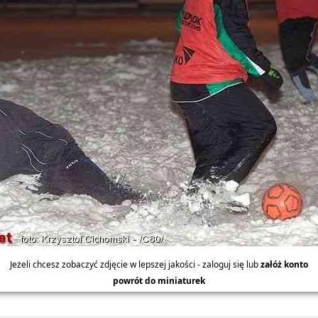
Jeżeli chcesz zobaczyć zdjęcie w lepszej jakości - zaloguj się lub
załóż konto
powrót do miniaturek