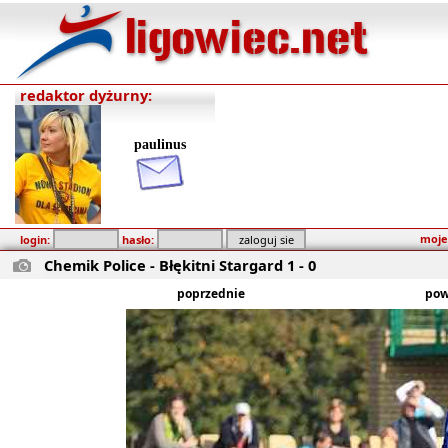
redaktor dyżurny:
paulinus
moje
login:
hasło:
Chemik Police - Błękitni Stargard 1 - 0
poprzednie
pow