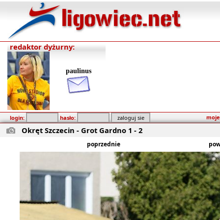
redaktor dyżurny:
paulinus
moje
login:
hasło:
Okręt Szczecin - Grot Gardno 1 - 2
poprzednie
pow