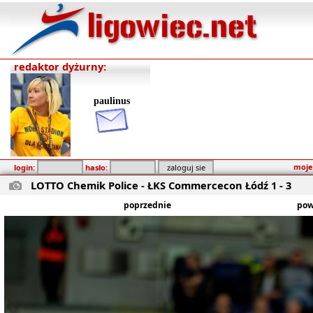
redaktor dyżurny:
paulinus
moje
login:
hasło:
LOTTO Chemik Police - ŁKS Commercecon Łódź 1 - 3
poprzednie
pow