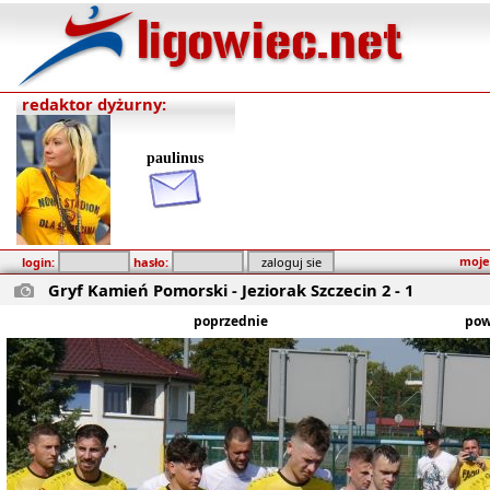
redaktor dyżurny:
paulinus
moje
login:
hasło:
Gryf Kamień Pomorski - Jeziorak Szczecin 2 - 1
poprzednie
pow