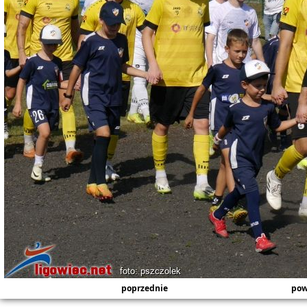
poprzednie
pow