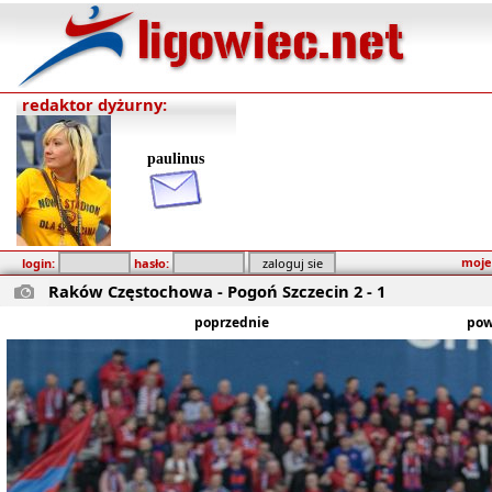
redaktor dyżurny:
paulinus
moje
login:
hasło:
Raków Częstochowa - Pogoń Szczecin 2 - 1
poprzednie
pow