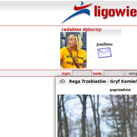
redaktor dyżurny:
paulinus
login:
hasło:
Rega Trzebiatów - Gryf Kamień
poprzednie