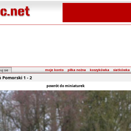
moje konto
piłka nożna
koszykówka
siatkówka
 Pomorski 1 - 2
powrót do miniaturek